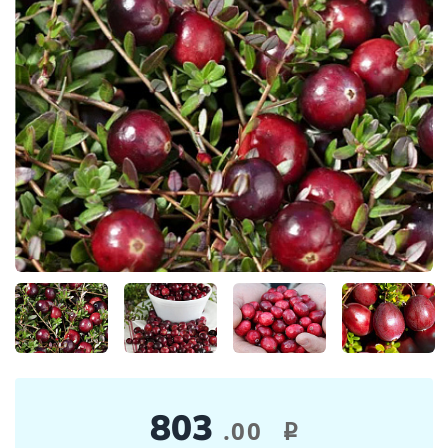
803
.00
i