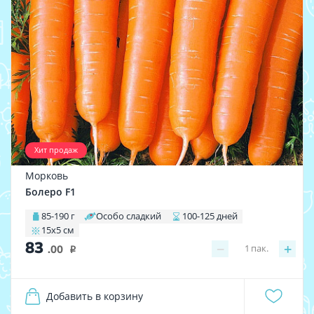
Хит продаж
Морковь
Болеро F1
85-190 г
Особо сладкий
100-125 дней
15х5 см
83
−
+
1
пак.
.00
i
Добавить в корзину