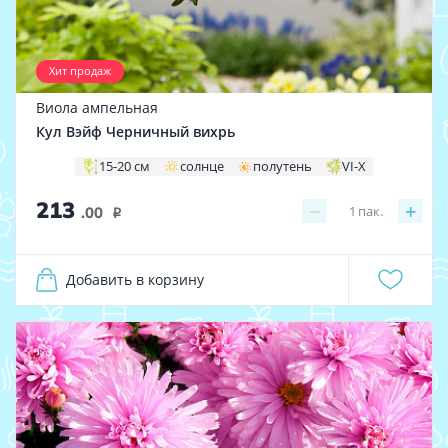
Хит продаж
Виола ампельная
Кул Вэйф Черничный вихрь
15-20 см
солнце
полутень
VI-X
213
−
+
1
пак.
.00
i
Добавить в корзину