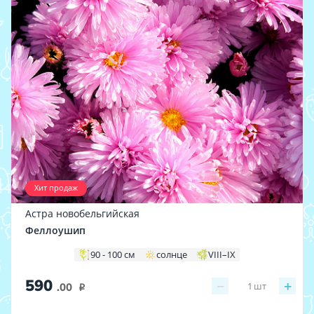
Хит продаж
Астра новобельгийская
Феллоушип
90 - 100 см
солнце
VIII–IX
590
−
+
1
шт
.00
i