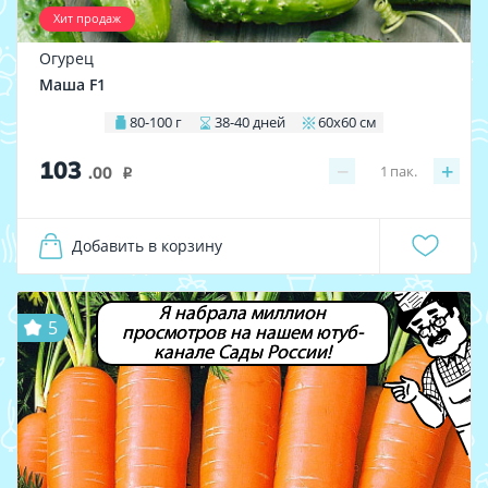
Хит продаж
Огурец
Маша F1
80-100 г
38-40 дней
60х60 см
103
−
+
1
пак.
.00
i
Добавить в корзину
Я набрала миллион
5
просмотров на нашем ютуб-
канале Сады России!