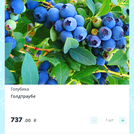
Голубика
Голдтраубе
737
−
+
1
шт
.00
i