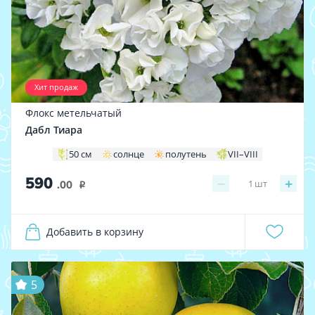
Хит продаж
Флокс метельчатый
Дабл Тиара
50 см
солнце
полутень
VII–VIII
590
−
+
1
шт
.00
i
Добавить в корзину
5