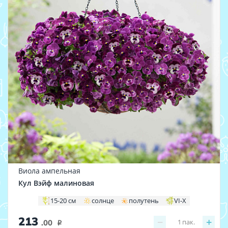
Виола ампельная
Кул Вэйф малиновая
15-20 см
солнце
полутень
VI-X
213
−
+
1
пак.
.00
i