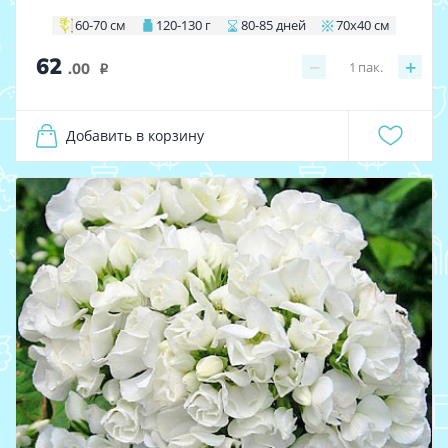
60-70 см
120-130 г
80-85 дней
70х40 см
62
−
+
1
пак.
.00
i
Добавить в корзину