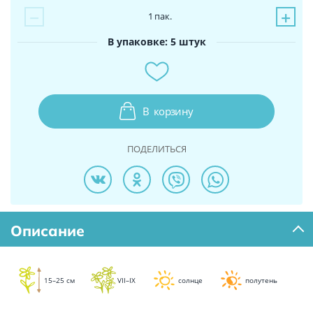
−
+
1
пак.
В упаковке: 5 штук
В
корзину
ПОДЕЛИТЬСЯ
Описание
15–25 см
VII–IX
солнце
полутень