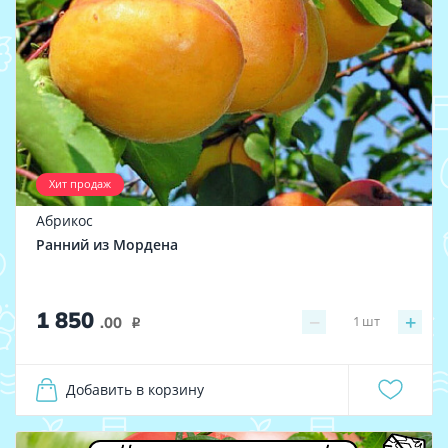
Хит продаж
Абрикос
Ранний из Мордена
1 850
−
+
1
шт
.00
i
Добавить в корзину