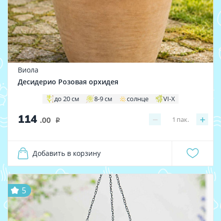
Виола
Десидерио Розовая орхидея
до 20 см
8-9 см
солнце
VI-X
114
−
+
1
пак.
.00
i
Добавить в корзину
5