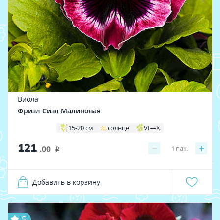
Виола
Фризл Сизл Малиновая
15-20 см
солнце
VI—X
121
−
+
1
пак.
.00
i
Добавить в корзину
5