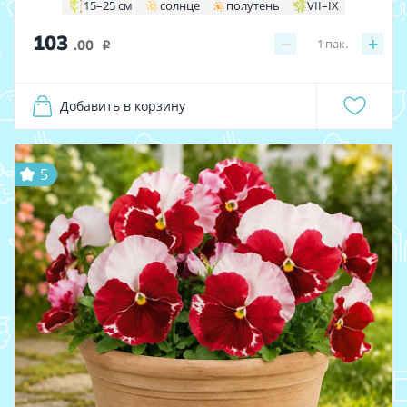
15–25 см
солнце
полутень
VII–IX
103
−
+
1
пак.
.00
i
Добавить в корзину
5