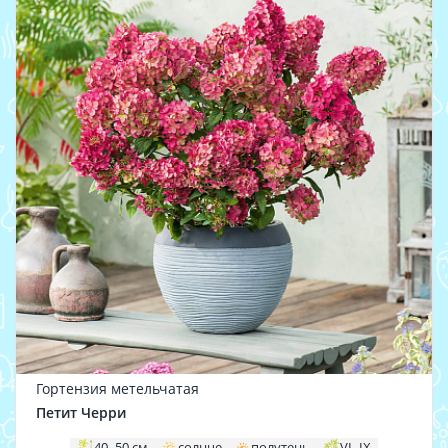
Гортензия метельчатая
Петит Черри
40–50 см
солнце
полутень
VI–IX