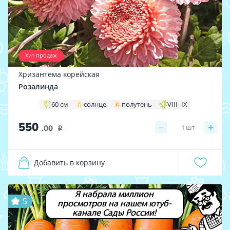
Хит продаж
Хризантема корейская
Розалинда
60 см
солнце
полутень
VIII–IX
550
−
+
1
шт
.00
i
Добавить в корзину
Я набрала миллион
5
просмотров на нашем ютуб-
канале Сады России!