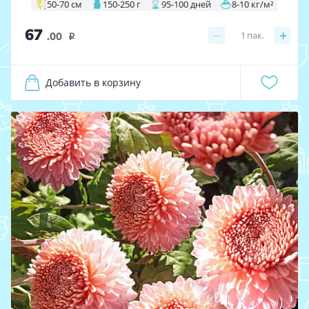
50-70 см
150-250 г
95-100 дней
8-10 кг/м²
67
−
+
1
пак.
.00
i
Добавить в корзину