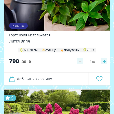
Новинка
Гортензия метельчатая
Литтл Эппл
60–70 см
солнце
полутень
VII–X
790
−
+
1
шт
.00
i
Добавить в корзину
5