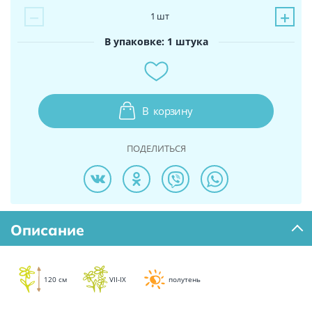
−
+
1
шт
В упаковке: 1 штука
В
корзину
ПОДЕЛИТЬСЯ
Описание
120 см
VII-IX
полутень