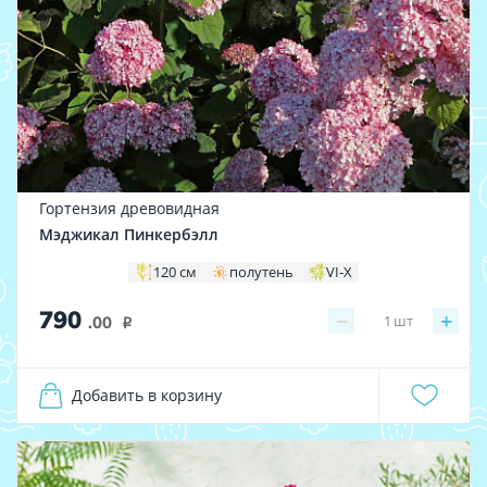
Гортензия древовидная
Мэджикал Пинкербэлл
120 см
полутень
VI-X
790
−
+
1
шт
.00
i
Добавить в корзину