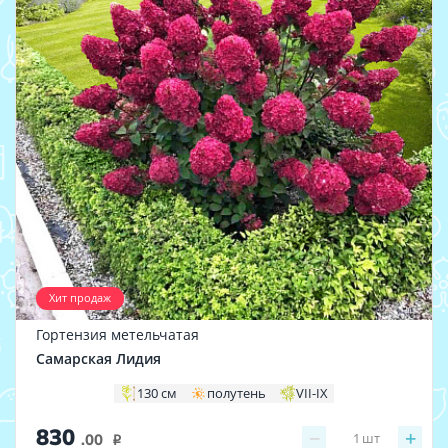
Хит продаж
Гортензия метельчатая
Самарская Лидия
130 см
полутень
VII-IX
830
−
+
1
шт
.00
i