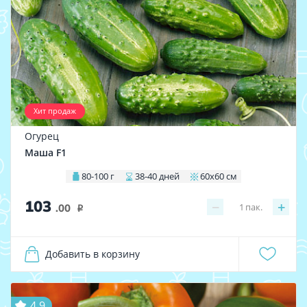
Хит продаж
Огурец
Маша F1
80-100 г
38-40 дней
60х60 см
103
−
+
1
пак.
.00
i
Добавить в корзину
4.9