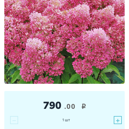
790
.00
i
−
+
1
шт