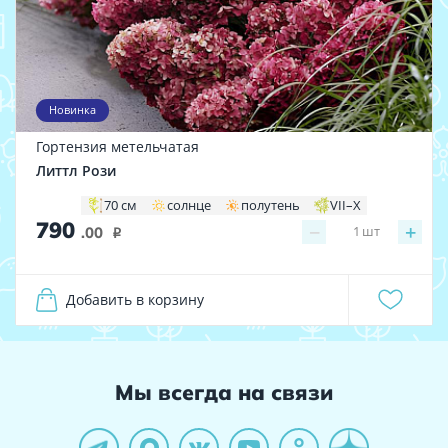
Новинка
Гортензия метельчатая
Литтл Рози
70 см
солнце
полутень
VII–X
790
−
+
1
шт
.00
i
Добавить в корзину
Мы всегда на связи