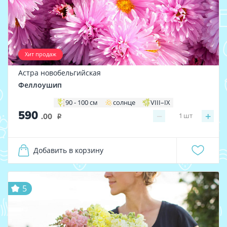
Хит продаж
Астра новобельгийская
Феллоушип
90 - 100 см
солнце
VIII–IX
590
−
+
1
шт
.00
i
Добавить в корзину
5