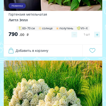
Новинка
Гортензия метельчатая
Литтл Эппл
60–70 см
солнце
полутень
VII–X
790
−
+
1
шт
.00
i
Добавить в корзину