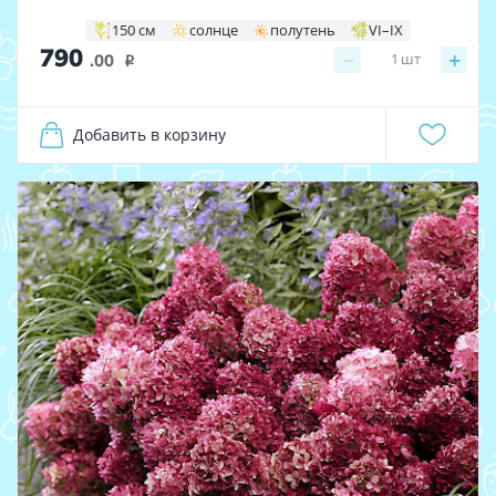
150 см
солнце
полутень
VI–IX
790
−
+
1
шт
.00
i
Добавить в корзину