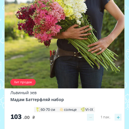
Хит продаж
Львиный зев
Мадам Баттерфляй набор
60-70 см
солнце
VI-IX
103
−
+
1
пак.
.00
i