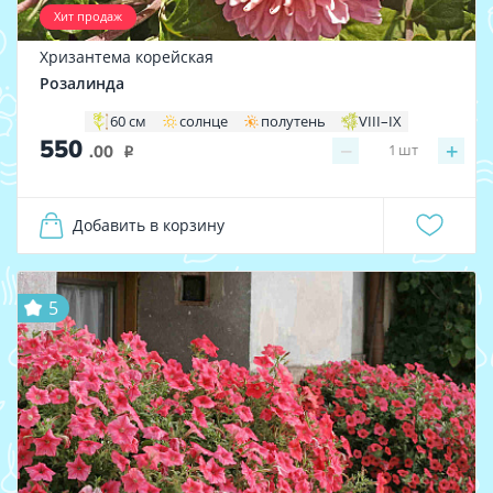
Хит продаж
Хризантема корейская
Розалинда
60 см
солнце
полутень
VIII–IX
550
−
+
1
шт
.00
i
Добавить в корзину
5