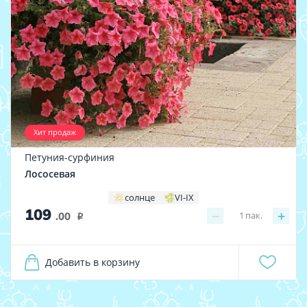
Хит продаж
Петуния-сурфиния
Лососевая
солнце
VI-IX
109
−
+
1
пак.
.00
i
Добавить в корзину