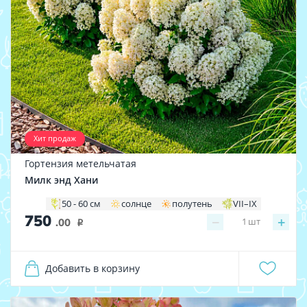
Хит продаж
Гортензия метельчатая
Милк энд Хани
50 - 60 см
солнце
полутень
VII–IХ
750
−
+
1
шт
.00
i
Добавить в корзину