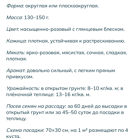
Форма
: округлая или плоскоокруглая.
Масса
: 130–150 г.
Цвет
: насыщенно-розовый с глянцевым блеском.
Кожица
: плотная, устойчивая к растрескиванию.
Мякоть
: ярко-розовая, мясистая, сочная, сладкая,
плотная.
Аромат
: довольно сильный, с легким пряным
привкусом.
Урожайность
: в открытом грунте: 8–10 кг/кв. м; в
плёночной теплице: 13–16 кг/кв. м.
Посев семян на рассаду
: за 60 дней до высадки в
открытый грунт или за 45–50 суток до посадки в
теплицу.
Схема посадки
: 70×30 см, на 1 м² размещают по 4
куста.