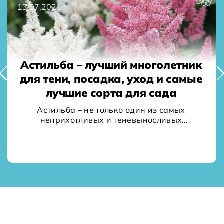
3.07.2026
30
Астильба – лучший многолетник
К
для тени, посадка, уход и самые
лучшие сорта для сада
с
Астильба – не только один из самых
неприхотливых и теневыносливых
У
многолетних цветов. Она еще и…