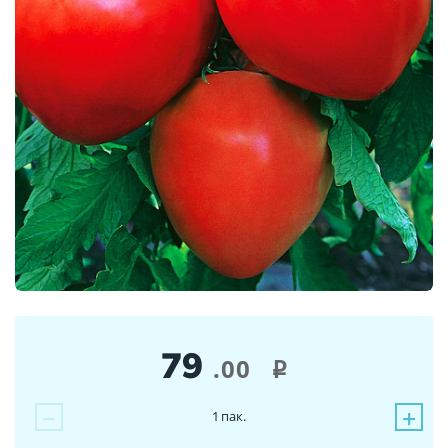
79
.00
i
−
+
1
пак.