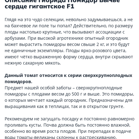
сердце гигантское F1
Глядя на это чудо селекции, невольно задумываешься, а не
на бахчевое ли поле ты попал? Действительно, по размеру
плоды настолько крупные, что вызывают ассоциации с
арбузами. При высокой агротехнике опытный огородник
может вырастить помидоры весом свыше 2 кг, и это будут
не единичные экземпляры. Плоды ярко-розового цвета,
имеют чётко выраженную форму сердца, внутри скрывают
нежную сахарную мякоть.
Данный томат относится к серии сверхкрупноплодных
помидоров.
Предмет нашей особой заботы – сверхкрупноплодные
помидоры с плодами весом до 500 г и выше. Это помидоры,
о которых мечтает каждый огородник. Предназначены для
выращивания как в теплицах, так и в открытом грунте.
Рекомендуем не загущать посадку и постоянно равномерно
проливать кусты. Почва должна быть постоянно влажной,
особенно во время роста плодов. При перепадах в подаче
воды томаты-великаны склонны к растрескиванию.