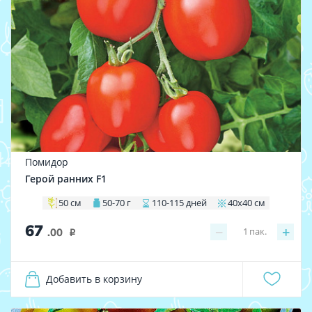
Помидор
Герой ранних F1
50 см
50-70 г
110-115 дней
40х40 см
67
−
+
1
пак.
.00
i
Добавить в корзину