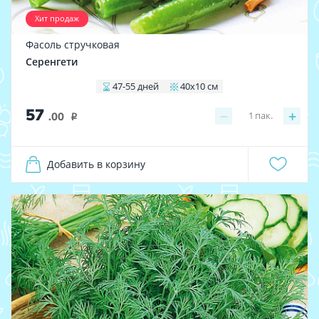
Хит продаж
Фасоль стручковая
Серенгети
47-55 дней
40х10 см
57
−
+
1
пак.
.00
i
Добавить в корзину