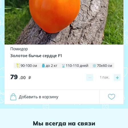
Помидор
Золотое бычье сердце F1
90-100 см
до 2 кг
110-110 дней
70х60 см
79
−
+
1
пак.
.00
i
Добавить в корзину
Мы всегда на связи