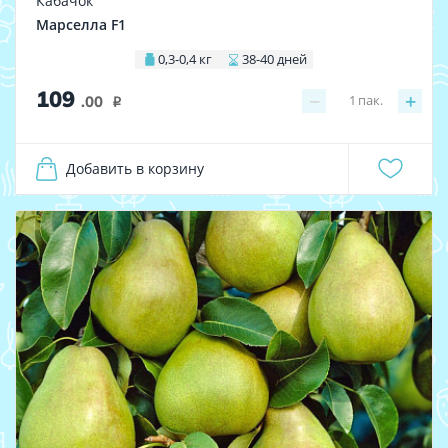
Кабачок
Марселла F1
0,3-0,4 кг
38-40 дней
109
−
+
1
пак.
.00
i
Добавить в корзину