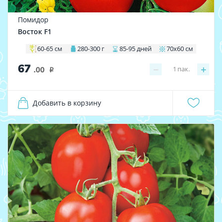
Помидор
Восток F1
60-65 см
280-300 г
85-95 дней
70х60 см
67
−
+
1
пак.
.00
i
Добавить в корзину