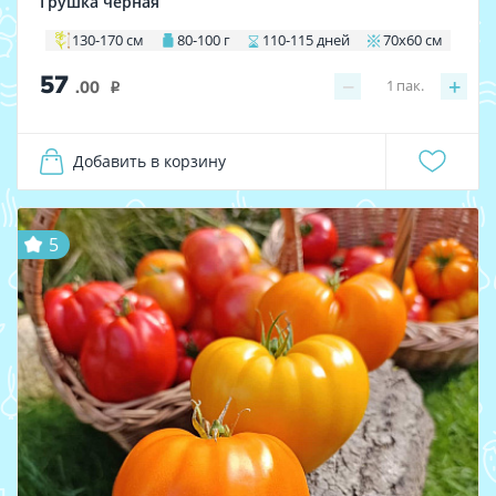
Грушка чёрная
130-170 см
80-100 г
110-115 дней
70х60 см
57
−
+
1
пак.
.00
i
Добавить в корзину
5