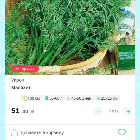
Хит продаж
Укроп
Малахит
100 см
55-60 г
45-50 дней
25х25 см
51
−
+
1
пак.
.00
i
Добавить в корзину