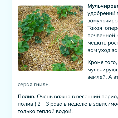
Мульчиров
удобрений 
замульчиро
Такая опер
почвенной к
мешать рост
вам уход за
Кроме того
мульчирующ
землей. А э
серая гниль.
Полив.
Очень важно в весенний перио
полив ( 2 – 3 раза в неделю в зависим
только теплой водой.