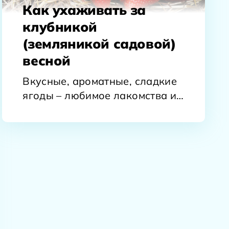
Как ухаживать за
клубникой
(земляникой садовой)
весной
Вкусные, ароматные, сладкие
ягоды – любимое лакомства и
детей, и взрослых, многие
дачники и садоводы…