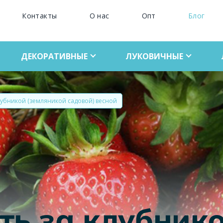
Контакты
О нас
Опт
Блог
ДЕКОРАТИВНЫЕ
ЛУКОВИЧНЫЕ
клубникой (земляникой садовой) весной
ть за клубник