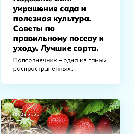
украшение сада и
полезная культура.
Советы по
правильному посеву и
уходу. Лучшие сорта.
Подсолнечник – одна из самых
распространенных
технических культур, из семян
которой получают всем нам
хорошо…
09.06.2020