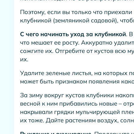
Поэтому, если вы только что приехали 
клубникой (земляникой садовой), чтоб
С чего начинать уход за клубникой
. 
что мешает ее росту. Аккуратно удалите
сожгите их. Отгребите от кустов всю м
их.
Удалите зеленые листья, на которых п
может быть признаком появления како
За зиму вокруг кустов клубники нако
весной к ним прибавились новые – отр
накрывали грядки мульчирующей плен
их тоже. Дайте растениям воздух, сол
Рыхление и окучивание
. Продерните 