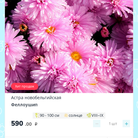
Хит продаж
Астра новобельгийская
Феллоушип
90 - 100 см
солнце
VIII–IX
590
−
+
1
шт
.00
i