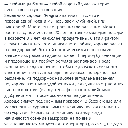
— любимицы богов — любой садовый участок теряет
смысл своего существования.
Земляника садовая (Fragria ananssa) — то, что в
повседневной жизни мы называем клубникой, или
викторией. Многолетнее травянистое растение. Может
расти на одном месте до 20 лет, но только молодые посадки
в возрасте 3-5 лет наиболее продуктивны. С этим фактом
следует считаться. Земляника светолюбива, хорошо растет
на плодородной, богатой органическими веществами,
влагоемкой, рыхлой садовой почве. В период бутонизации
и плодоношения требует регулярных поливов. После
окончания плодоношения, чтобы не допускать сильного
уплотнения почвы, проводят неглубокое, поверхностное
рыхление. Из подкормок наиболее актуальна весенняя
подкормка азотными удобрениями для лучшего отрастания
листьев и летняя (в августе) — фосфорно-калийными
удобрениями — после окончания плодоношения.
Хорошо зимует под снежным покровом. В бесснежные или
малоснежные суровые зимы землянику нельзя оставлять
без укрытия. Укрывают землянику на зиму, когда
начинаются осенние заморозки на почве и
устанавливается минусовая температура (до -3 °С), в сухую