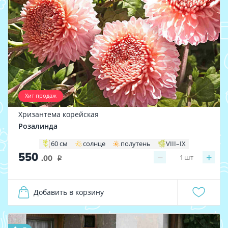
Хит продаж
Хризантема корейская
Розалинда
60 см
солнце
полутень
VIII–IX
550
−
+
1
шт
.00
i
Добавить в корзину