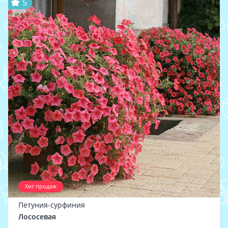
5
Хит продаж
Петуния-сурфиния
Лососевая