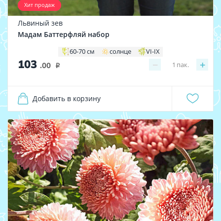
Хит продаж
Львиный зев
Мадам Баттерфляй набор
60-70 см
солнце
VI-IX
103
−
+
1
пак.
.00
i
Добавить в корзину