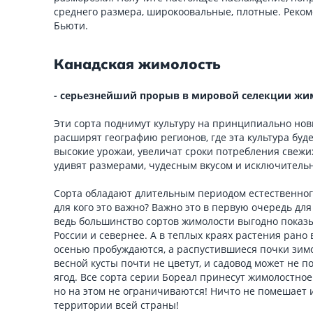
среднего размера, широкоовальные, плотные. Реко
Бьюти.
Канадская жимолость
- серьезнейший прорыв в мировой селекции жи
Эти сорта поднимут культуру на принципиально нов
расширят географию регионов, где эта культура буд
высокие урожаи, увеличат сроки потребления свежих
удивят размерами, чудесным вкусом и исключитель
Сорта обладают длительным периодом естественного
для кого это важно? Важно это в первую очередь дл
ведь большинство сортов жимолости выгодно показы
России и севернее. А в теплых краях растения рано 
осенью пробуждаются, а распустившиеся почки зим
весной кусты почти не цветут, и садовод может не 
ягод. Все сорта серии Бореал принесут жимолостное
но на этом не ограничиваются! Ничто не помешает 
территории всей страны!