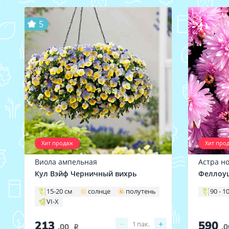
5
Хит продаж
Хит про
Виола ампельная
Астра н
Кул Вэйф Черничный вихрь
Феллоу
15-20 см
солнце
полутень
90 - 1
VI-X
213
590
−
+
1
пак.
.00
.0
i