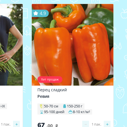
4.9
Хит продаж
Перец сладкий
Ревия
I-IX
50-70 см
150-250 г
95-100 дней
8-10 кг/м²
67
+
−
+
1
пак.
1
пак.
.00
i