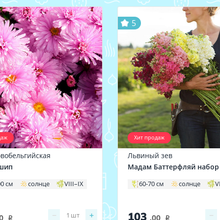
5
даж
Хит продаж
овобельгийская
Львиный зев
шип
Мадам Баттерфляй набор
00 см
солнце
VIII–IX
60-70 см
солнце
V
103
−
+
−
1
шт
0
.00
i
i