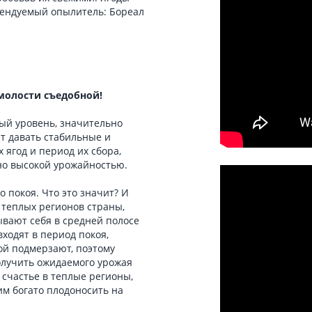
мендуемый опылитель: Бореал
молости съедобной!
ый уровень, значительно
ет давать стабильные и
 ягод и период их сбора,
но высокой урожайностью.
 покоя. Что это значит? И
я теплых регионов страны,
вают себя в средней полосе
входят в период покоя,
ой подмерзают, поэтому
получить ожидаемого урожая
 счастье в теплые регионы,
им богато плодоносить на