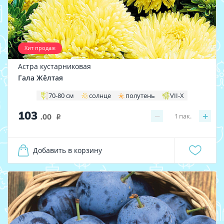
Хит продаж
Астра кустарниковая
Гала Жёлтая
70-80 см
солнце
полутень
VII-X
103
−
+
1
пак.
.00
i
Добавить в корзину