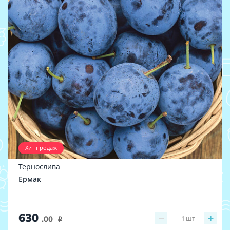
Хит продаж
Тернослива
Ермак
630
−
+
1
шт
.00
i