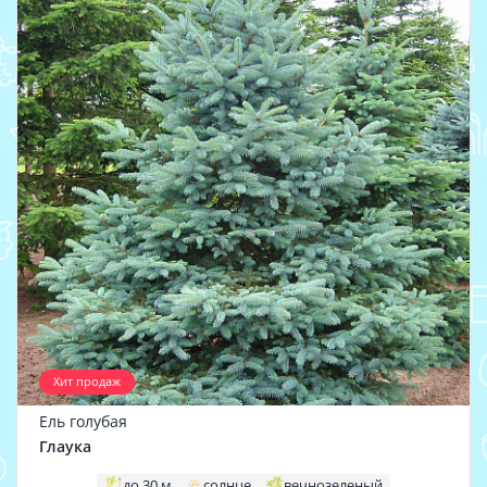
Хит продаж
Ель голубая
Глаука
до 30 м
солнце
вечнозеленый