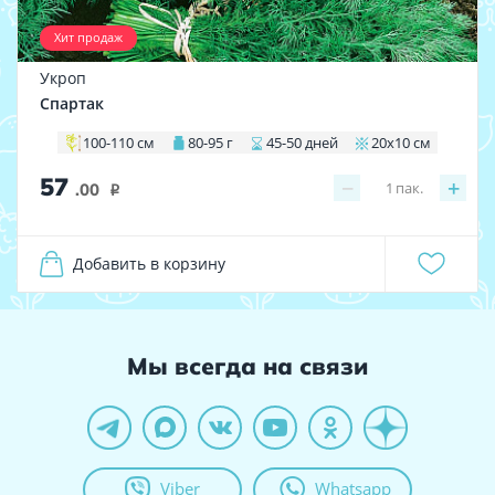
Хит продаж
Укроп
Спартак
100-110 см
80-95 г
45-50 дней
20х10 см
57
−
+
1
пак.
.00
i
Добавить в корзину
Мы всегда на связи
Viber
Whatsapp