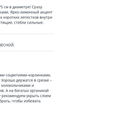
5 см в диаметре! Сразу
ками. Ярко-лимонный акцент
х коротких лепестков внутри
стящие, стебли сильные.
 ВЕСНОЙ.
ыми соцветиями-корзинками,
 Хорошо держатся в срезке –
, колокольчиками и
в. А на богатых органикой
у рекомендуем укрыть слоем
убрать, чтобы избежать