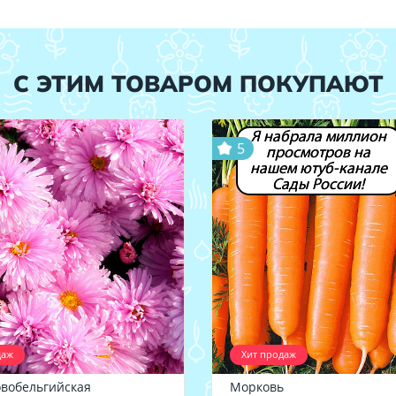
С ЭТИМ ТОВАРОМ ПОКУПАЮТ
Я набрала миллион
5
просмотров на
нашем ютуб-канале
Сады России!
даж
Хит продаж
овобельгийская
Морковь