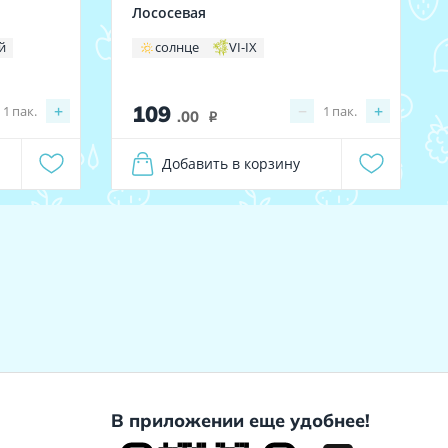
Лососевая
й
солнце
VI-IX
109
+
−
+
1
пак.
1
пак.
.00
i
Добавить в корзину
В приложении еще удобнее!