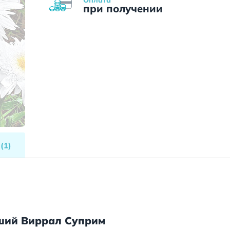
при получении
Ы
(1)
ший Виррал Суприм