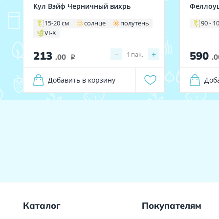
Кул Вэйф Черничный вихрь
Феллоу
15-20 см
солнце
полутень
90 - 1
VI-X
213
590
−
+
1
пак.
.00
.0
i
Добавить в корзину
Доб
Каталог
Покупателям