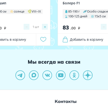
шип
Болеро F1
00 см
солнце
VIII–IX
85-190 г
Особо сладки
100-125 дней
15х5 см
83
−
+
−
1
шт
0
.00
i
i
авить в корзину
Добавить в корзину
Мы всегда на связи
Контакты