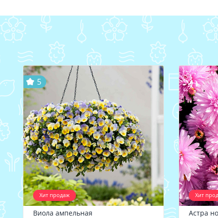
5
Хит продаж
Хит про
Виола ампельная
Астра н