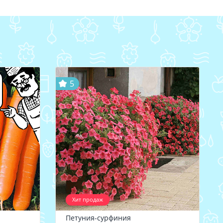
5
Хит продаж
Петуния-сурфиния