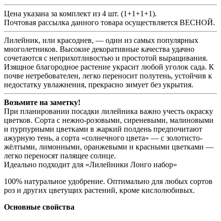
Цена указана за комплект из 4 шт. (1+1+1+1).
Почтовая рассылка данного товара осуществляется ВЕСНОЙ.
Лилейник, или красоднев, — один из самых популярных
многолетников. Высокие декоративные качества удачно
сочетаются с неприхотливостью и простотой выращивания.
Изящное благородное растение украсит любой уголок сада. К
почве нетребователен, легко переносит полутень, устойчив к
недостатку увлажнения, прекрасно зимует без укрытия.
Возьмите на заметку!
При планировании посадки лилейника важно учесть окраску
цветков. Сорта с нежно-розовыми, сиреневыми, малиновыми
и пурпурными цветками в жаркий полдень предпочитают
ажурную тень, а сорта «солнечного цвета» — с золотисто-
жёлтыми, лимонными, оранжевыми и красными цветками —
легко переносят палящее солнце.
Идеально подходит для «Лилейники Лонго набор»
100% натуральное удобрение. Оптимально для любых сортов
роз и других цветущих растений, кроме кислолюбивых.
Основные свойства