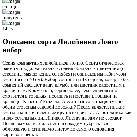
солнце
полутень
14 см
Описание сорта Лилейники Лонго
набор
Серия компактных лилейников Лонго. Сорта отличаются
ранним продолжительным, очень обильным цветением (с
середины мая до конца сентября) и одинаковым габитусом
куста (всего 40 см). Набор состоит из 4х сортов, которые без
сомнений сделают вашу клумбу или цветник радостным и
красочным. Кроме того, серия более, чем великолепно
смотрится в горшках: посадить и поставить горшки на
крыльцо. Красота? Еще бы! А если эти сорта зацветут по
обеим сторонам садовой дорожки? Представляете, низкие
кусты и многочисленные крупные цветы… Агротехника как
и для остальных лилейников. Листву на зиму не срезают.
После выхода из-под снега необходимо убрать всю
обмерзшую и сгнившую листву до самого основания
корневой шейки.