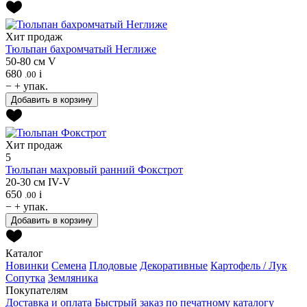
Хит продаж
Тюльпан бахромчатый
Неглиже
50-80 см
V
680
i
.00
−
+
упак.
Добавить в корзину
Хит продаж
5
Тюльпан махровый ранний
Фокстрот
20-30 см
IV-V
650
i
.00
−
+
упак.
Добавить в корзину
Каталог
Новинки
Семена
Плодовые
Декоративные
Картофель / Лук
Сопутка
Земляника
Покупателям
Доставка и оплата
Быстрый заказ по печатному каталогу