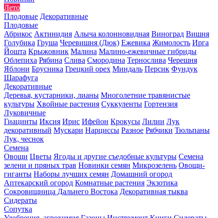
Лето
Плодовые
Декоративные
Плодовые
Абрикос
Актинидия
Алыча колонновидная
Виноград
Вишня
Голубика
Груша
Черевишня (Дюк)
Ежевика
Жимолость
Ирга
Йошта
Крыжовник
Малина
Малино-ежевичные гибриды
Облепиха
Рябина
Слива
Смородина
Тернослива
Черешня
Яблони
Брусника
Грецкий орех
Миндаль
Персик
Фундук
Шарафуга
Декоративные
Деревья, кустарники, лианы
Многолетние травянистые
культуры
Хвойные растения
Суккуленты
Гортензия
Луковичные
Гиацинты
Иксия
Ирис
Ифейон
Крокусы
Лилии
Лук
декоративный
Мускари
Нарциссы
Разное
Рябчики
Тюльпаны
Лук, чеснок
Семена
Овощи
Цветы
Ягоды и другие съедобные культуры
Семена
зелени и пряных трав
Новинки семян
Микрозелень
Овощи-
гиганты
Наборы лучших семян
Домашний огород
Аптекарский огород
Комнатные растения
Экзотика
Сокровищница Дальнего Востока
Декоративная тыква
Сидераты
Сопутка
Удобрения, агрохимия
Газоны
Инструмент
Книги
Сидераты