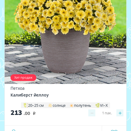
Хит продаж
Петхоа
Калиберст йеллоу
20–25 см
солнце
полутень
VI–X
213
−
+
1
пак.
.00
i