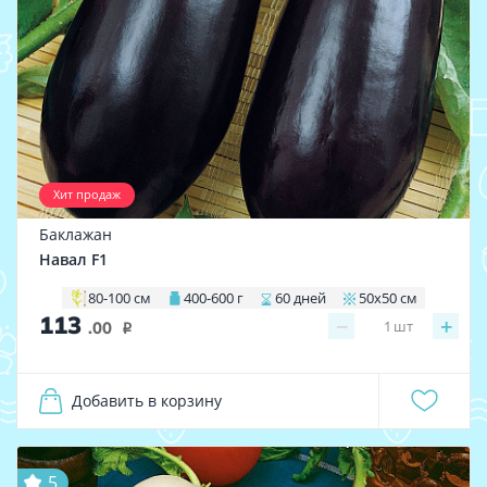
Хит продаж
Баклажан
Навал F1
80-100 см
400-600 г
60 дней
50х50 см
113
−
+
1
шт
.00
i
Добавить в корзину
5