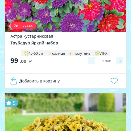
Хит продаж
Астра кустарниковая
Трубадур Яркий набор
45-60 см
солнце
полутень
VII-X
99
−
+
1
пак.
.00
i
Добавить в корзину
5