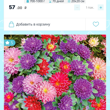
700-1000 г
70 дней
20х20 см
57
−
+
1
пак.
.00
i
Добавить в корзину
5