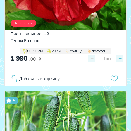
Хит продаж
Пион травянистый
Генри Бокстос
80–90 см
20 см
солнце
полутень
1 990
−
+
1
шт
.00
i
Добавить в корзину
5