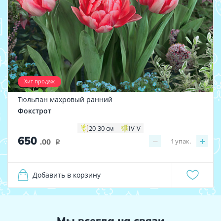
Хит продаж
Тюльпан махровый ранний
Фокстрот
20-30 см
IV-V
650
−
+
1
упак.
.00
i
Добавить в корзину
Мы всегда на связи