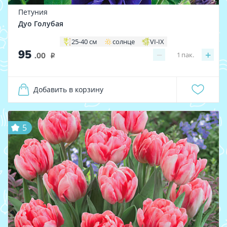
Петуния
Дуо Голубая
25-40 см
солнце
VI-IX
95
−
+
1
пак.
.00
i
Добавить в корзину
5