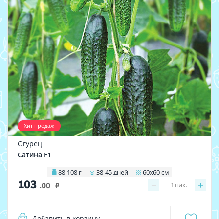
Хит продаж
Огурец
Сатина F1
88-108 г
38-45 дней
60х60 см
103
−
+
1
пак.
.00
i
Добавить в корзину