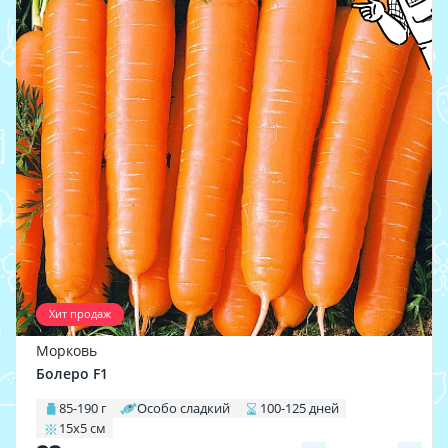
Хит продаж
Морковь
Болеро F1
85-190 г
Особо сладкий
100-125 дней
15х5 см