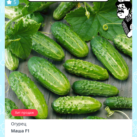
5
Хит продаж
Огурец
Маша F1