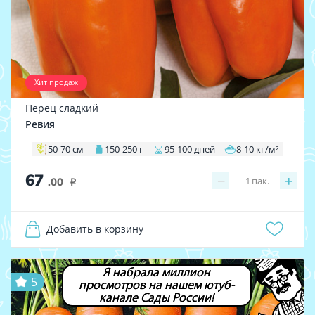
Хит продаж
Перец сладкий
Ревия
50-70 см
150-250 г
95-100 дней
8-10 кг/м²
67
−
+
1
пак.
.00
i
Добавить в корзину
Я набрала миллион
5
просмотров на нашем ютуб-
канале Сады России!