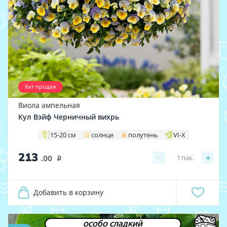
Хит продаж
Виола ампельная
Кул Вэйф Черничный вихрь
15-20 см
солнце
полутень
VI-X
213
−
+
1
пак.
.00
i
Добавить в корзину
особо сладкий