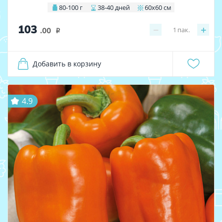
80-100 г
38-40 дней
60х60 см
103
−
+
1
пак.
.00
i
Добавить в корзину
4.9