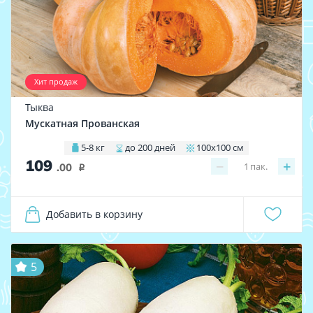
Хит продаж
Тыква
Мускатная Прованская
5-8 кг
до 200 дней
100х100 см
109
−
+
1
пак.
.00
i
Добавить в корзину
5