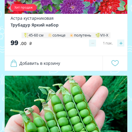
Хит продаж
Астра кустарниковая
Трубадур Яркий набор
45-60 см
солнце
полутень
VII-X
99
−
+
1
пак.
.00
i
Добавить в корзину