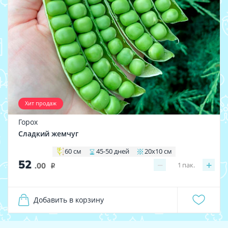
Хит продаж
Горох
Сладкий жемчуг
60 см
45-50 дней
20х10 см
52
−
+
1
пак.
.00
i
Добавить в корзину