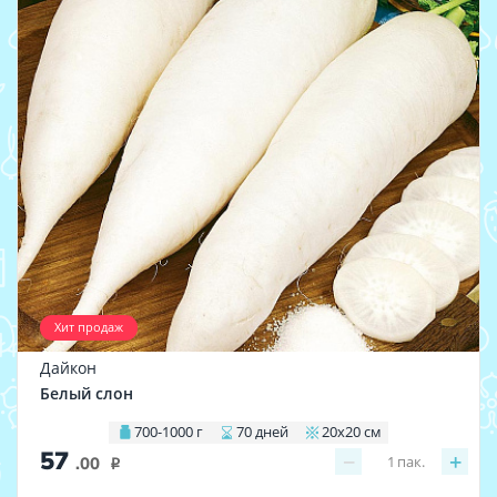
Хит продаж
Дайкон
Белый слон
700-1000 г
70 дней
20х20 см
57
−
+
1
пак.
.00
i