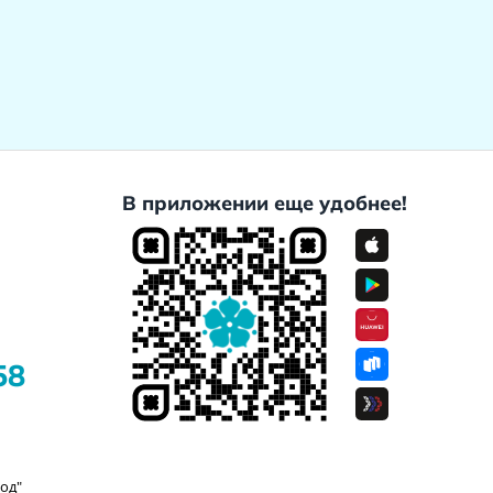
В приложении еще удобнее!
58
од"