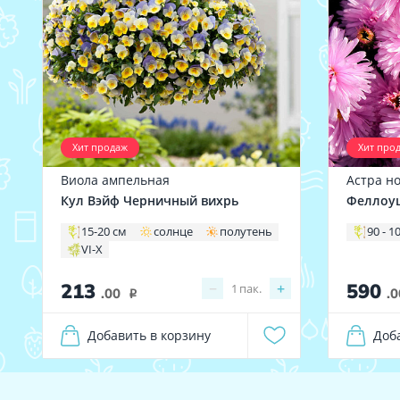
Хит продаж
Хит про
Виола ампельная
Астра н
Кул Вэйф Черничный вихрь
Феллоу
15-20 см
солнце
полутень
90 - 1
VI-X
213
590
−
+
1
пак.
.00
.0
i
Добавить в корзину
Доб