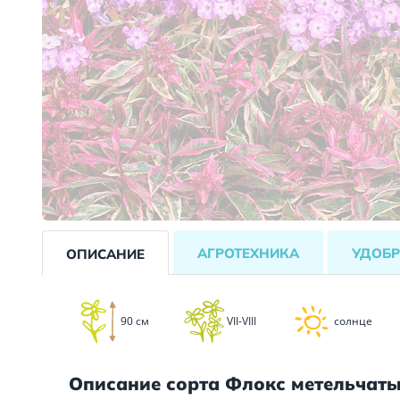
АГРОТЕХНИКА
УДОБР
ОПИСАНИЕ
90 см
VII-VIII
солнце
Описание сорта Флокс метельчат