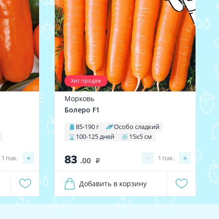
Хит продаж
Морковь
Болеро F1
85-190 г
Особо сладкий
100-125 дней
15х5 см
83
+
−
+
1
пак.
1
пак.
.00
i
Добавить в корзину