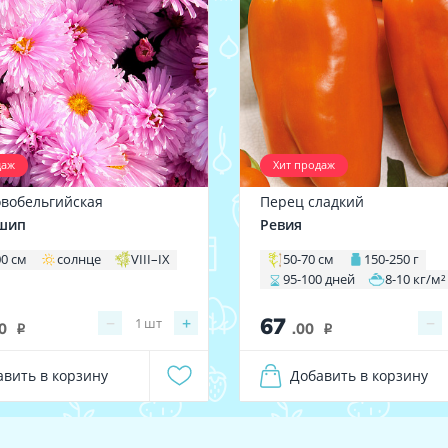
даж
Хит продаж
овобельгийская
Перец сладкий
шип
Ревия
00 см
солнце
VIII–IX
50-70 см
150-250 г
95-100 дней
8-10 кг/м²
67
−
+
−
1
шт
0
.00
i
i
авить в корзину
Добавить в корзину