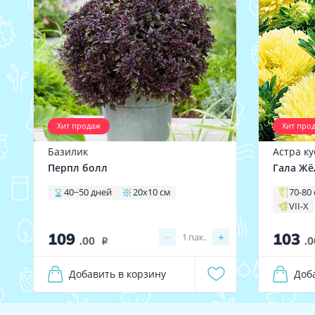
Хит продаж
Хит про
Базилик
Астра к
Перпл болл
Гала Жё
40−50 дней
20х10 см
70-80
VII-X
109
103
−
+
1
пак.
.00
.0
i
Добавить в корзину
Доб