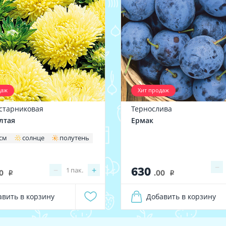
даж
Хит продаж
устарниковая
Тернослива
лтая
Ермак
 см
солнце
полутень
−
630
−
+
1
пак.
0
.00
i
i
авить в корзину
Добавить в корзину