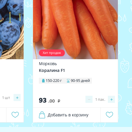
Хит продаж
Морковь
Коралина F1
150-220 г
90-95 дней
+
1
шт
93
−
+
1
пак.
.00
i
Добавить в корзину