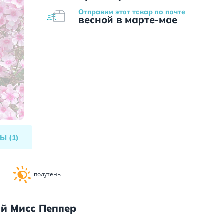
Отправим этот товар по почте
весной в марте-мае
ВЫ
(1)
полутень
ый Мисс Пеппер