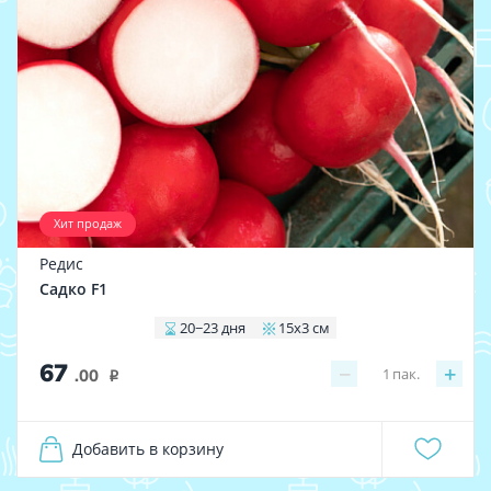
Хит продаж
Редис
Садко F1
20−23 дня
15x3 см
67
−
+
1
пак.
.00
i
Добавить в корзину