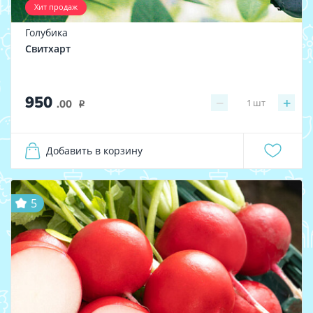
Хит продаж
Голубика
Свитхарт
950
−
+
1
шт
.00
i
Добавить в корзину
5