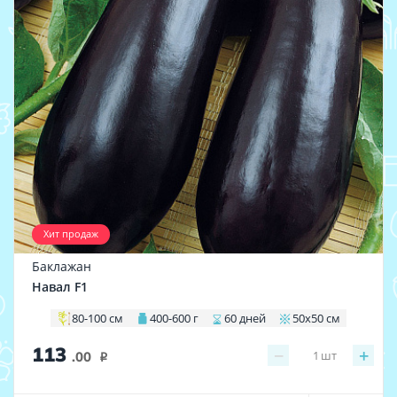
Хит продаж
Баклажан
Навал F1
80-100 см
400-600 г
60 дней
50х50 см
113
−
+
1
шт
.00
i