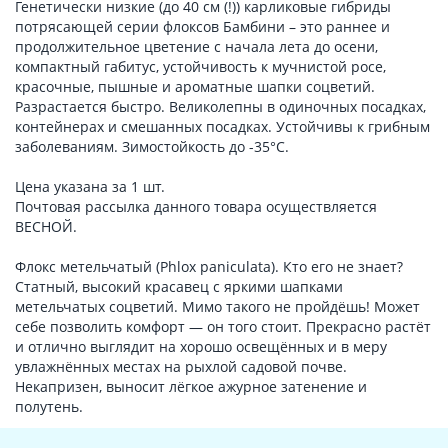
Генетически низкие (до 40 см (!)) карликовые гибриды
потрясающей серии флоксов Бамбини – это раннее и
продолжительное цветение с начала лета до осени,
компактный габитус, устойчивость к мучнистой росе,
красочные, пышные и ароматные шапки соцветий.
Разрастается быстро. Великолепны в одиночных посадках,
контейнерах и смешанных посадках. Устойчивы к грибным
заболеваниям. Зимостойкость до -35°С.
Цена указана за 1 шт.
Почтовая рассылка данного товара осуществляется
ВЕСНОЙ.
Флокс метельчатый (Phlox paniculata). Кто его не знает?
Статный, высокий красавец с яркими шапками
метельчатых соцветий. Мимо такого не пройдёшь! Может
себе позволить комфорт — он того стоит. Прекрасно растёт
и отлично выглядит на хорошо освещённых и в меру
увлажнённых местах на рыхлой садовой почве.
Некапризен, выносит лёгкое ажурное затенение и
полутень.