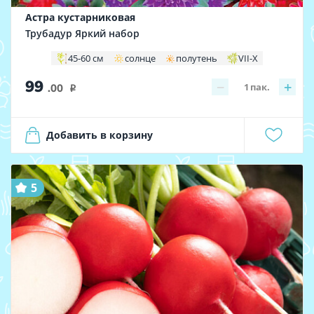
Астра кустарниковая
Трубадур Яркий набор
45-60 см
солнце
полутень
VII-X
99
−
+
1
пак.
.00
i
Добавить в корзину
5