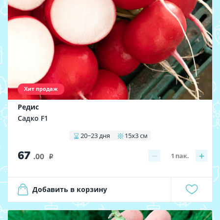
Хит продаж
Редис
Садко F1
20−23 дня
15x3 см
67
−
+
1
пак.
.00
i
Добавить в корзину