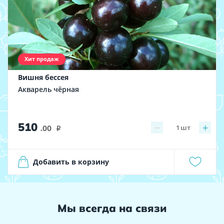
Хит продаж
Вишня бессея
Акварель чёрная
510
−
+
1
шт
.00
i
Добавить в корзину
Мы всегда на связи