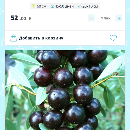
60 см
45-50 дней
20х10 см
52
−
+
1
пак.
.00
i
Добавить в корзину