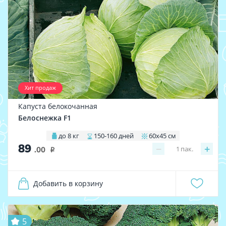
Хит продаж
Капуста белокочанная
Белоснежка F1
до 8 кг
150-160 дней
60х45 см
89
−
+
1
пак.
.00
i
Добавить в корзину
5