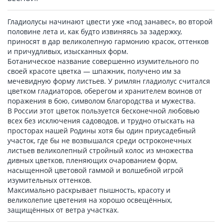
Гладиолусы начинают цвести уже «под занавес», во второй
половине лета и, как будто извиняясь за задержку,
приносят в дар великолепную гармонию красок, оттенков
и причудливых, изысканных форм.
Ботаническое название совершенно изумительного по
своей красоте цветка — шпажник, получено им за
мечевидную форму листьев. У римлян гладиолус считался
цветком гладиаторов, оберегом и хранителем воинов от
поражения в бою, символом благородства и мужества.
В России этот цветок пользуется бесконечной любовью
всех без исключения садоводов, и трудно отыскать на
просторах нашей Родины хотя бы один приусадебный
участок, где бы не возвышался среди остроконечных
листьев великолепный стройный колос из множества
дивных цветков, пленяющих очарованием форм,
насыщенной цветовой гаммой и волшебной игрой
изумительных оттенков.
Максимально раскрывает пышность, красоту и
великолепие цветения на хорошо освещённых,
защищённых от ветра участках.