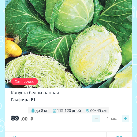
Хит продаж
Капуста белокочанная
Глафира F1
до 8 кг
115-120 дней
60х45 см
89
−
+
1
пак.
.00
i