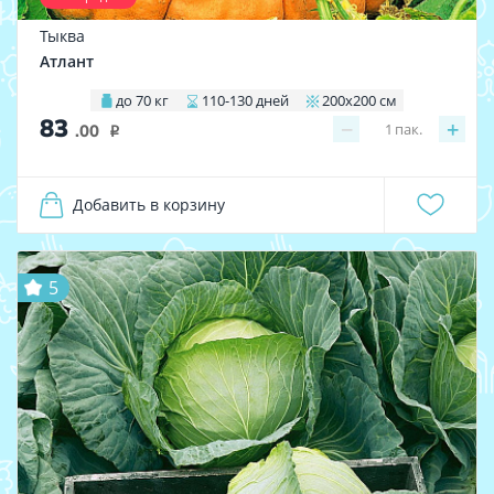
Тыква
Атлант
до 70 кг
110-130 дней
200х200 см
83
−
+
1
пак.
.00
i
Добавить в корзину
5