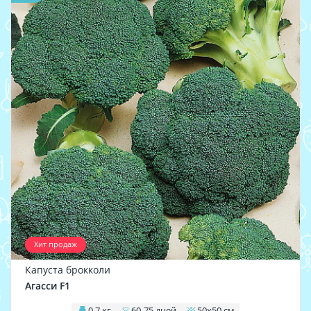
Хит продаж
Капуста брокколи
Агасси F1
0,7 кг
60-75 дней
50х50 см