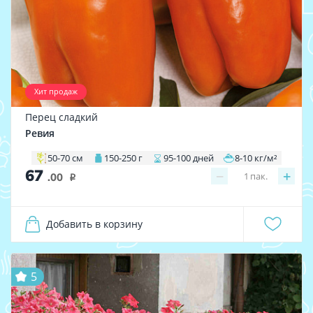
Хит продаж
Перец сладкий
Ревия
50-70 см
150-250 г
95-100 дней
8-10 кг/м²
67
−
+
1
пак.
.00
i
Добавить в корзину
5