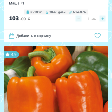
Маша F1
80-100 г
38-40 дней
60х60 см
103
−
+
1
пак.
.00
i
Добавить в корзину
4.9