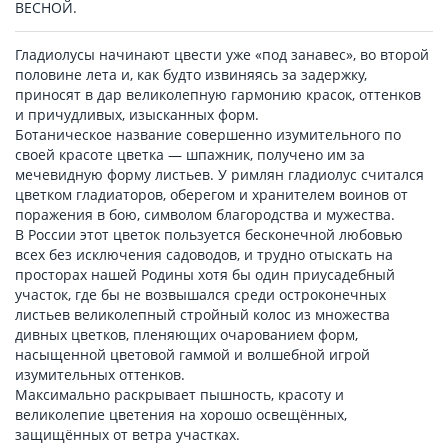
ВЕСНОЙ.
Гладиолусы начинают цвести уже «под занавес», во второй
половине лета и, как будто извиняясь за задержку,
приносят в дар великолепную гармонию красок, оттенков
и причудливых, изысканных форм.
Ботаническое название совершенно изумительного по
своей красоте цветка — шпажник, получено им за
мечевидную форму листьев. У римлян гладиолус считался
цветком гладиаторов, оберегом и хранителем воинов от
поражения в бою, символом благородства и мужества.
В России этот цветок пользуется бесконечной любовью
всех без исключения садоводов, и трудно отыскать на
просторах нашей Родины хотя бы один приусадебный
участок, где бы не возвышался среди остроконечных
листьев великолепный стройный колос из множества
дивных цветков, пленяющих очарованием форм,
насыщенной цветовой гаммой и волшебной игрой
изумительных оттенков.
Максимально раскрывает пышность, красоту и
великолепие цветения на хорошо освещённых,
защищённых от ветра участках.