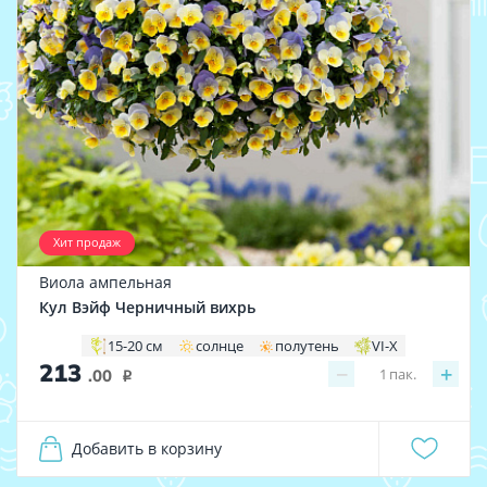
Хит продаж
Виола ампельная
Кул Вэйф Черничный вихрь
15-20 см
солнце
полутень
VI-X
213
−
+
1
пак.
.00
i
Добавить в корзину