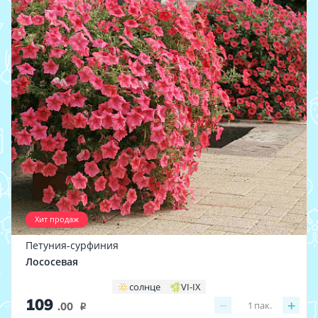
Хит продаж
Петуния-сурфиния
Лососевая
солнце
VI-IX
109
−
+
1
пак.
.00
i