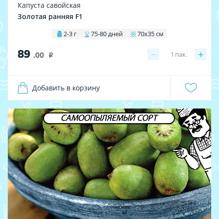
Капуста савойская
Золотая ранняя F1
2-3 г
75-80 дней
70х35 см
89
−
+
1
пак.
.00
i
Добавить в корзину
САМООПЫЛЯЕМЫЙ СОРТ