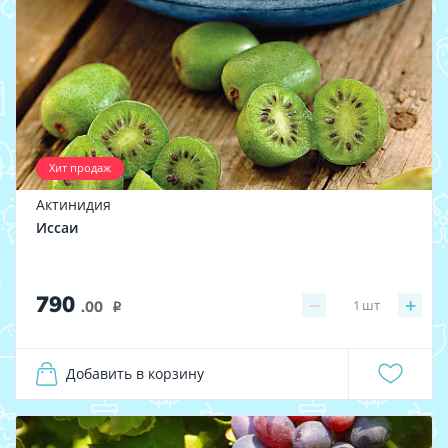
Хит продаж
Актинидия
Иссаи
790
−
+
1
шт
.00
i
Добавить в корзину