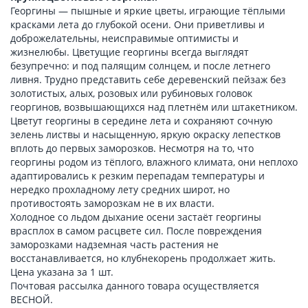
Георгины — пышные и яркие цветы, играющие тёплыми
красками лета до глубокой осени. Они приветливы и
доброжелательны, неисправимые оптимисты и
жизнелюбы. Цветущие георгины всегда выглядят
безупречно: и под палящим солнцем, и после летнего
ливня. Трудно представить себе деревенский пейзаж без
золотистых, алых, розовых или рубиновых головок
георгинов, возвышающихся над плетнём или штакетником.
Цветут георгины в середине лета и сохраняют сочную
зелень листвы и насыщенную, яркую окраску лепестков
вплоть до первых заморозков. Несмотря на то, что
георгины родом из тёплого, влажного климата, они неплохо
адаптировались к резким перепадам температуры и
нередко прохладному лету средних широт, но
противостоять заморозкам не в их власти.
Холодное со льдом дыхание осени застаёт георгины
врасплох в самом расцвете сил. После повреждения
заморозками надземная часть растения не
восстанавливается, но клубнекорень продолжает жить.
Цена указана за 1 шт.
Почтовая рассылка данного товара осуществляется
ВЕСНОЙ.