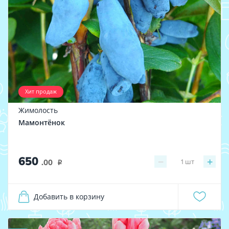
Хит продаж
Жимолость
Мамонтёнок
650
−
+
1
шт
.00
i
Добавить в корзину