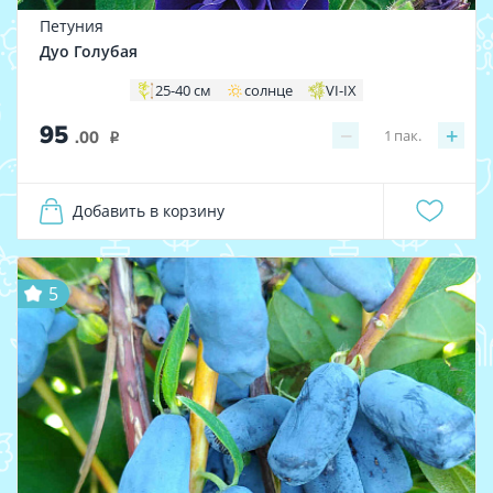
Петуния
Дуо Голубая
25-40 см
солнце
VI-IX
95
−
+
1
пак.
.00
i
Добавить в корзину
5