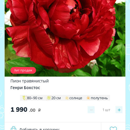
Хит продаж
Пион травянистый
Генри Бокстос
80–90 см
20 см
солнце
полутень
1 990
−
+
1
шт
.00
i
Добавить в корзину