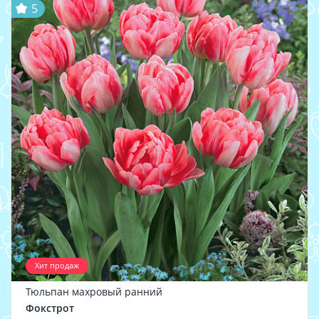
5
Хит продаж
Тюльпан махровый ранний
Фокстрот