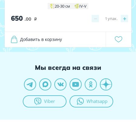
20-30 см
IV-V
650
−
+
1
упак.
.00
i
Добавить в корзину
Мы всегда на связи
Viber
Whatsapp