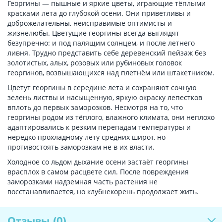
Георгины — пышные и яркие цветы, играющие тёплыми
красками лета до глубокой осени. Они приветливы и
доброжелательны, неисправимые оптимисты и
жизнелюбы. Цветущие георгины всегда выглядят
безупречно: и под палящим солнцем, и после летнего
ливня. Трудно представить себе деревенский пейзаж без
золотистых, алых, розовых или рубиновых головок
георгинов, возвышающихся над плетнём или штакетником.
Цветут георгины в середине лета и сохраняют сочную
зелень листвы и насыщенную, яркую окраску лепестков
вплоть до первых заморозков. Несмотря на то, что
георгины родом из тёплого, влажного климата, они неплохо
адаптировались к резким перепадам температуры и
нередко прохладному лету средних широт, но
противостоять заморозкам не в их власти.
Холодное со льдом дыхание осени застаёт георгины
врасплох в самом расцвете сил. После повреждения
заморозками надземная часть растения не
восстанавливается, но клубнекорень продолжает жить.
Отзывы
(0)