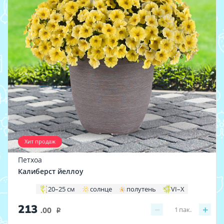
Хит продаж
Петхоа
Калиберст йеллоу
20–25 см
солнце
полутень
VI–X
213
−
+
1
пак.
.00
i