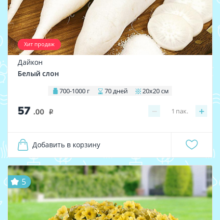
Хит продаж
Дайкон
Белый слон
700-1000 г
70 дней
20х20 см
57
−
+
1
пак.
.00
i
Добавить в корзину
5