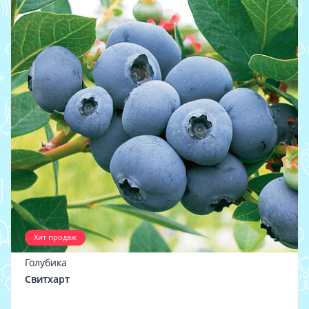
Хит продаж
Голубика
Свитхарт