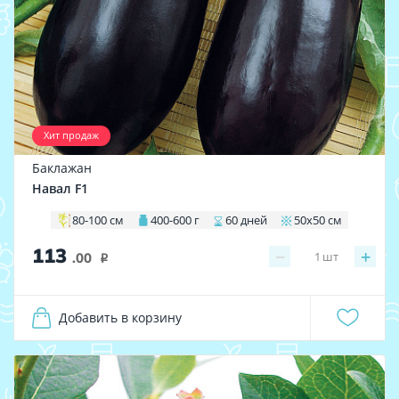
Хит продаж
Баклажан
Навал F1
80-100 см
400-600 г
60 дней
50х50 см
113
−
+
1
шт
.00
i
Добавить в корзину