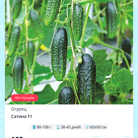
Хит продаж
Огурец
Сатина F1
88-108 г
38-45 дней
60х60 см