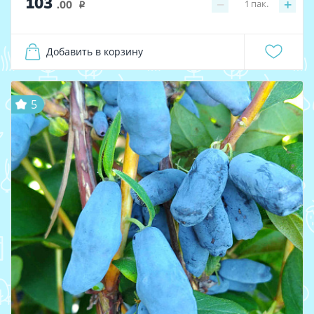
103
−
+
1
пак.
.00
i
Добавить в корзину
5