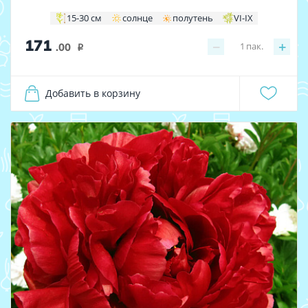
15-30 см
солнце
полутень
VI-IX
171
−
+
1
пак.
.00
i
Добавить в корзину