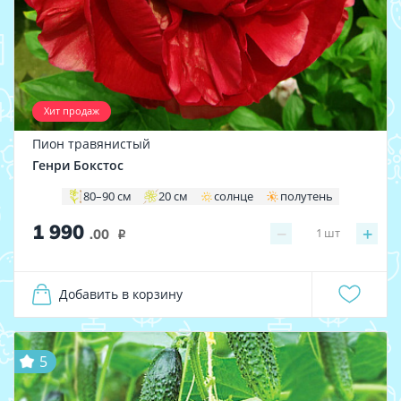
Хит продаж
Пион травянистый
Генри Бокстос
80–90 см
20 см
солнце
полутень
1 990
−
+
1
шт
.00
i
Добавить в корзину
5