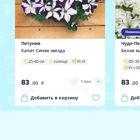
Новинк
Петуния
Чудо-Пе
Капит Синяя звезда
Белая м
25-40 см
солнце
VI-IX
30–35
VI—I
83
83
−
+
1
пак.
.00
.00
i
Добавить в корзину
Доб