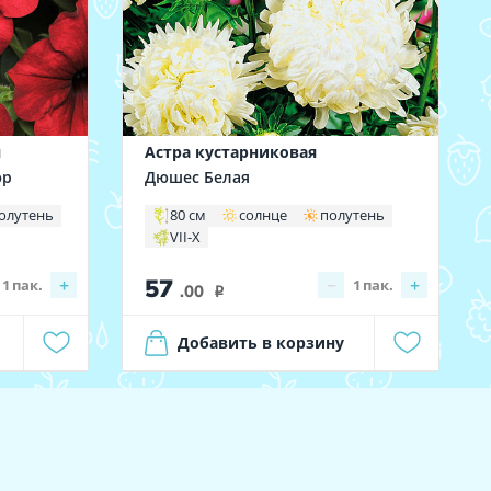
я
Астра кустарниковая
юр
Дюшес Белая
олутень
80 см
солнце
полутень
VII-X
57
+
−
+
1
пак.
1
пак.
.00
i
Добавить в корзину