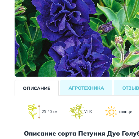
АГРОТЕХНИКА
ОТЗЫ
ОПИСАНИЕ
25-40 см
VI-IX
солнце
Описание сорта Петуния Дуо Голу