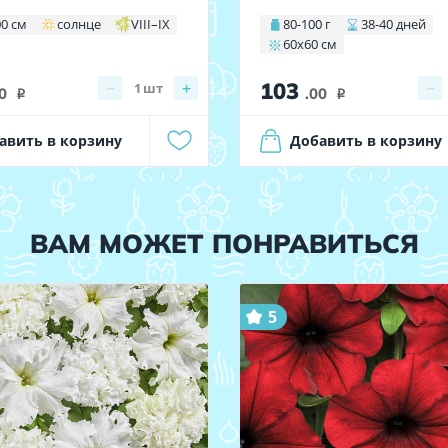
00 см
солнце
VIII–IX
80-100 г
38-40 дней
60х60 см
103
−
+
−
1
шт
0
.00
i
i
авить в корзину
Добавить в корзину
ВАМ МОЖЕТ ПОНРАВИТЬСЯ
5