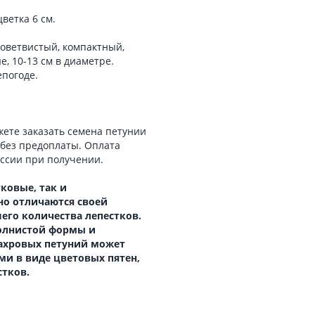
ветка 6 см.
новетвистый, компактный,
, 10-13 см в диаметре.
епогоде.
ете заказать семена петунии
без предоплаты. Оплата
оссии при получении.
ковые, так и
но отличаются своей
шего количества лепестков.
олнистой формы и
махровых петуний может
и в виде цветовых пятен,
тков.