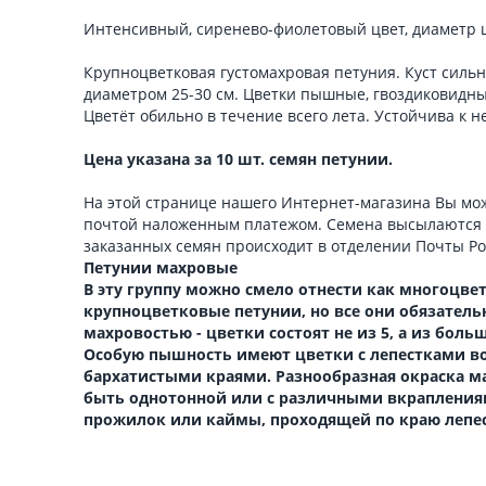
Интенсивный, сиренево-фиолетовый цвет, диаметр ц
Крупноцветковая густомахровая петуния. Куст силь
диаметром 25-30 см. Цветки пышные, гвоздиковидные
Цветёт обильно в течение всего лета. Устойчива к н
Цена указана за 10 шт. семян петунии.
На этой странице нашего Интернет-магазина Вы мож
почтой наложенным платежом. Семена высылаются 
заказанных семян происходит в отделении Почты Р
Петунии махровые
В эту группу можно смело отнести как многоцвет
крупноцветковые петунии, но все они обязатель
махровостью - цветки состоят не из 5, а из боль
Особую пышность имеют цветки с лепестками в
бархатистыми краями. Разнообразная окраска 
быть однотонной или с различными вкраплениям
прожилок или каймы, проходящей по краю лепес