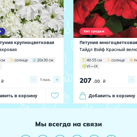
а
Хит продаж
туния крупноцветковая
Петуния многоцветкова
ахровая
Тайдл Вэйф Красный вел
 см
солнце
20х30 см
40-55 см
солнце
п
X
VI—IX
207
−
+
−
1
пак.
.00
i
i
авить в корзину
Добавить в корзину
Мы всегда на связи