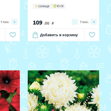
солнце
VI-IX
109
+
−
+
1
пак.
1
пак.
.00
i
Добавить в корзину