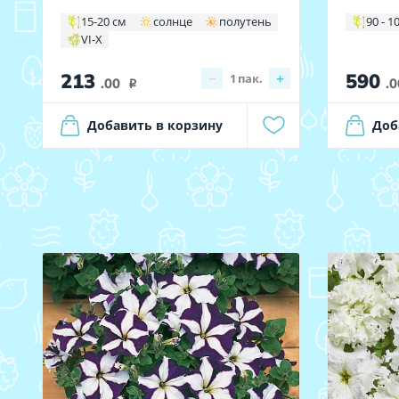
15-20 см
солнце
полутень
90 - 1
VI-X
213
590
−
+
1
пак.
.00
.0
i
Добавить в корзину
Доб