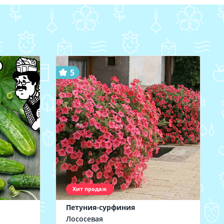
5
Хит продаж
Петуния-сурфиния
Лососевая