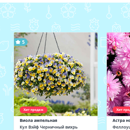
5
Хит продаж
Хит пр
Виола ампельная
Астра н
Кул Вэйф Черничный вихрь
Феллоу