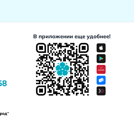
В приложении еще удобнее!
58
ород"