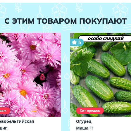
С ЭТИМ ТОВАРОМ ПОКУПАЮТ
особо сладкий
5
одаж
Хит продаж
овобельгийская
Огурец
шип
Маша F1