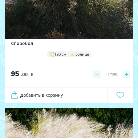
Споробол
180 см
солнце
95
−
+
1
пак.
.00
i
Добавить в корзину