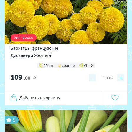
Хит продаж
Бархатцы французские
Дискавери Жёлтый
25 см
солнце
VI—X
109
−
+
1
пак.
.00
i
Добавить в корзину
5