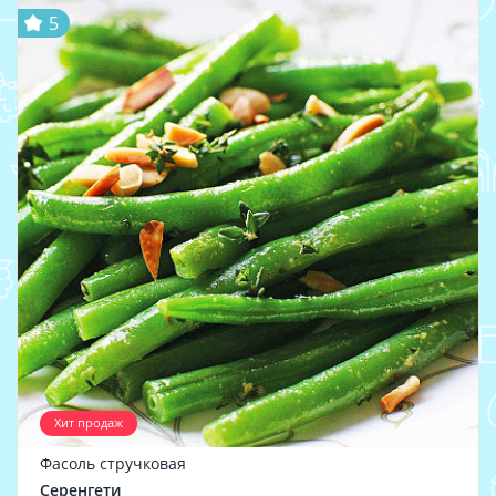
5
Хит продаж
Фасоль стручковая
Серенгети