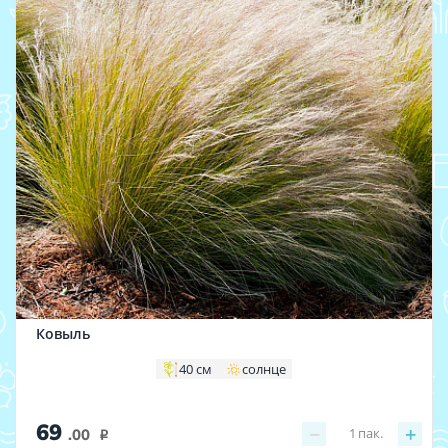
Ковыль
40 см
солнце
69
−
+
1
пак.
.00
i