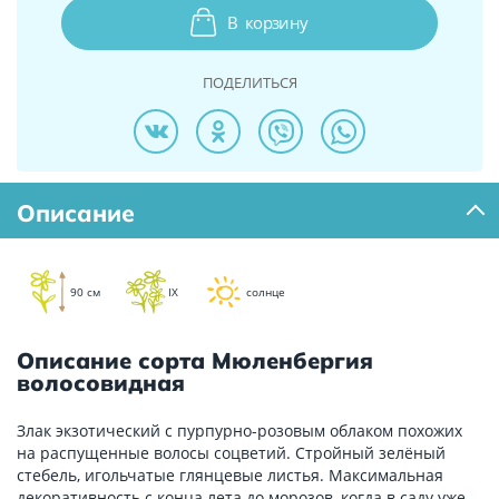
В
корзину
ПОДЕЛИТЬСЯ
Описание
90 см
IX
солнце
Описание сорта Мюленбергия
волосовидная
Злак экзотический с пурпурно-розовым облаком похожих
на распущенные волосы соцветий. Стройный зелёный
стебель, игольчатые глянцевые листья. Максимальная
декоративность с конца лета до морозов, когда в саду уже