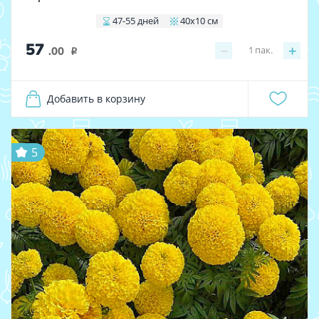
47-55 дней
40х10 см
57
−
+
1
пак.
.00
i
Добавить в корзину
5