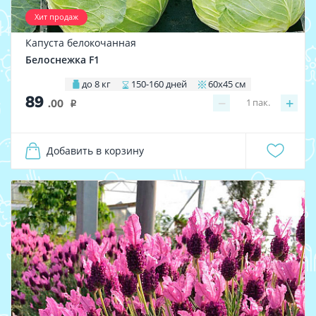
Хит продаж
Капуста белокочанная
Белоснежка F1
до 8 кг
150-160 дней
60х45 см
89
−
+
1
пак.
.00
i
Добавить в корзину