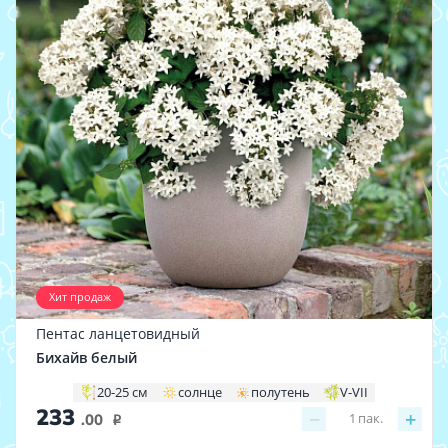
Хит продаж
Пентас ланцетовидный
Бихайв белый
20-25 см
солнце
полутень
V-VII
233
−
+
1
пак.
.00
i