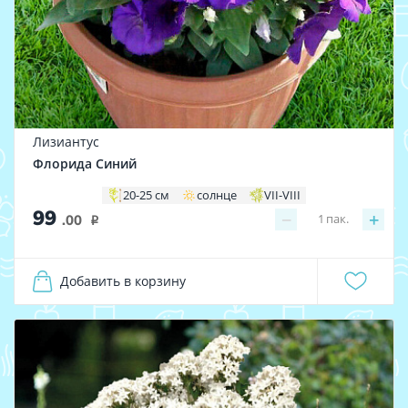
Лизиантус
Флорида Синий
20-25 см
солнце
VII-VIII
99
−
+
1
пак.
.00
i
Добавить в корзину