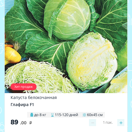
Хит продаж
Капуста белокочанная
Глафира F1
до 8 кг
115-120 дней
60х45 см
89
−
+
1
пак.
.00
i