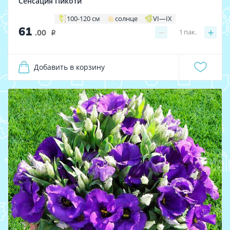
Сенсация Пикоти
100-120 см
солнце
VI—IX
61
−
+
1
пак.
.00
i
Добавить в корзину