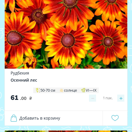
Рудбекия
Осенний лес
50-70 см
солнце
VI—IX
61
−
+
1
пак.
.00
i
Добавить в корзину