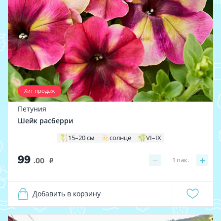
Хит продаж
Петуния
Шейк расберри
15–20 см
солнце
VI–IX
99
−
+
1
пак.
.00
i
Добавить в корзину