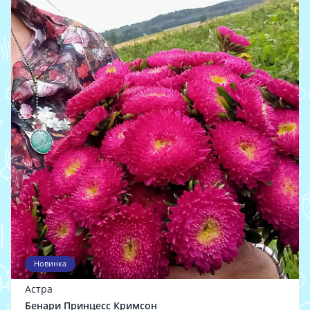
Новинка
Астра
Бенари Принцесс Кримсон