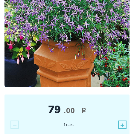
79
.00
i
−
+
1
пак.