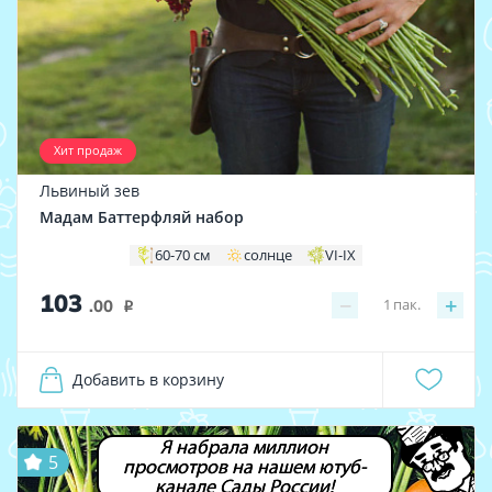
Хит продаж
Львиный зев
Мадам Баттерфляй набор
60-70 см
солнце
VI-IX
103
−
+
1
пак.
.00
i
Добавить в корзину
Я набрала миллион
5
просмотров на нашем ютуб-
канале Сады России!