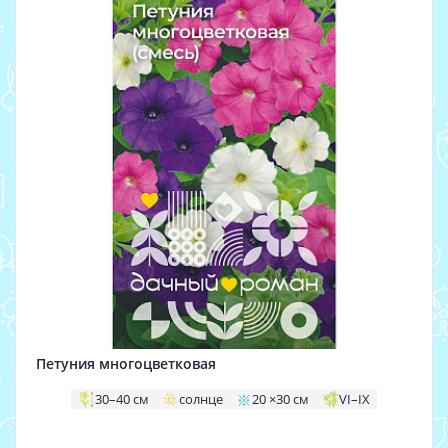
Петуния многоцветковая
30–40 см
солнце
20 ×30 см
VI–IX