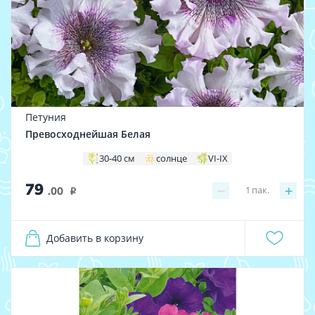
Петуния
Превосходнейшая Белая
30-40 см
солнце
VI-IX
79
−
+
1
пак.
.00
i
Добавить в корзину