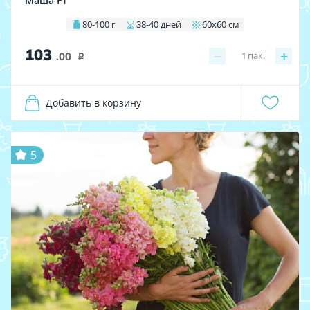
Маша F1
80-100 г
38-40 дней
60х60 см
103
−
+
1
пак.
.00
i
Добавить в корзину
5