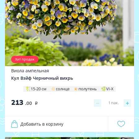
Хит продаж
Виола ампельная
Кул Вэйф Черничный вихрь
15-20 см
солнце
полутень
VI-X
213
−
+
1
пак.
.00
i
Добавить в корзину