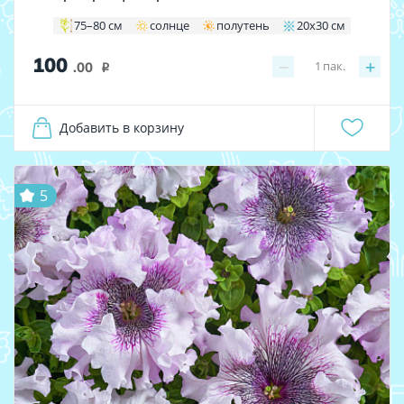
75–80 см
солнце
полутень
20x30 см
100
−
+
1
пак.
.00
i
Добавить в корзину
5