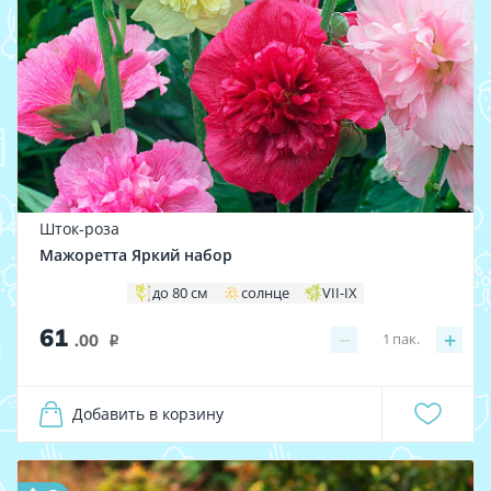
Шток-роза
Мажоретта Яркий набор
до 80 см
солнце
VII-IX
61
−
+
1
пак.
.00
i
Добавить в корзину