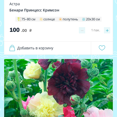
Астра
Бенари Принцесс Кримсон
75–80 см
солнце
полутень
20x30 см
100
−
+
1
пак.
.00
i
Добавить в корзину