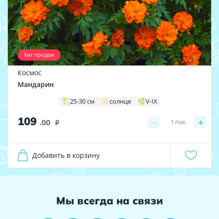
Хит продаж
Космос
Мандарин
25-30 см
солнце
V-IX
109
−
+
1
пак.
.00
i
Добавить в корзину
Мы всегда на связи