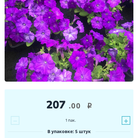
207
.00
i
−
+
1
пак.
В упаковке: 5 штук