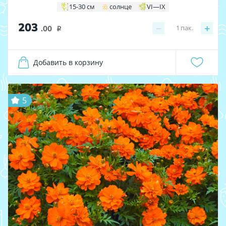
15-30 см
солнце
VI—IX
203
−
+
1
пак.
.00
i
Добавить в корзину
5