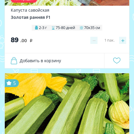
Капуста савойская
Золотая ранняя F1
2-3 г
75-80 дней
70х35 см
89
−
+
1
пак.
.00
i
Добавить в корзину
5