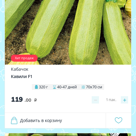
Хит продаж
Кабачок
Кавили F1
320 г
40-47 дней
70х70 см
119
−
+
1
пак.
.00
i
Добавить в корзину