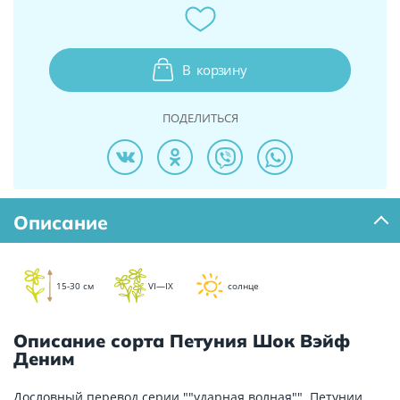
В
корзину
ПОДЕЛИТЬСЯ
Описание
15-30 см
VI—IX
солнце
Описание сорта Петуния Шок Вэйф
Деним
Дословный перевод серии ""ударная волная"". Петунии