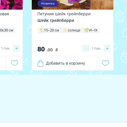
Новинка
ковая
Петуния Шейк грейпберри
Шейк грейпберри
0х30 см
15–20 см
солнце
VI–IX
80
+
−
+
1
пак.
1
пак.
.00
i
Добавить в корзину