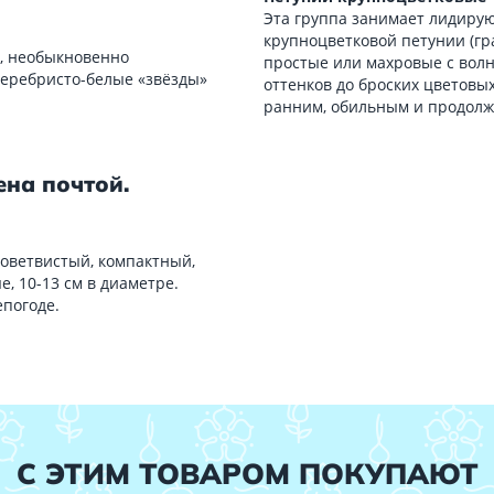
Эта группа занимает лидиру
крупноцветковой петунии (гра
м, необыкновенно
простые или махровые с вол
серебристо-белые «звёзды»
оттенков до броских цветовы
ранним, обильным и продол
на почтой.
новетвистый, компактный,
, 10-13 см в диаметре.
епогоде.
С ЭТИМ ТОВАРОМ ПОКУПАЮТ