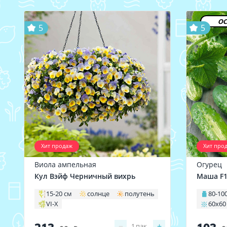
ос
5
5
Хит продаж
Хит про
Виола ампельная
Огурец
Кул Вэйф Черничный вихрь
Маша F
15-20 см
солнце
полутень
80-100
VI-X
60х60
−
+
1
пак.