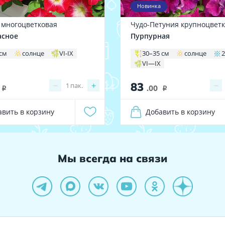
Новинка
 многоцветковая
Чудо-Петуния крупноцвет
асное
Пурпурная
 см
солнце
VI-IX
30–35 см
солнце
2
VI—IX
83
−
+
−
1
пак.
.00
i
i
авить в корзину
Добавить в корзину
Мы всегда на связи