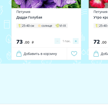
Петуния
Петуния
Дадди Голубая
Утро кр
25-40 см
солнце
VI-IX
25-40
73
72
−
+
1
пак.
.00
.00
i
Добавить в корзину
Доб