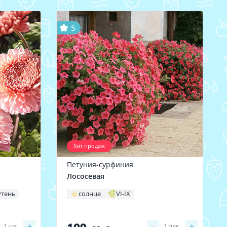
5
Хит продаж
Петуния-сурфиния
Лососевая
утень
солнце
VI-IX
+
−
+
1
шт
1
пак.