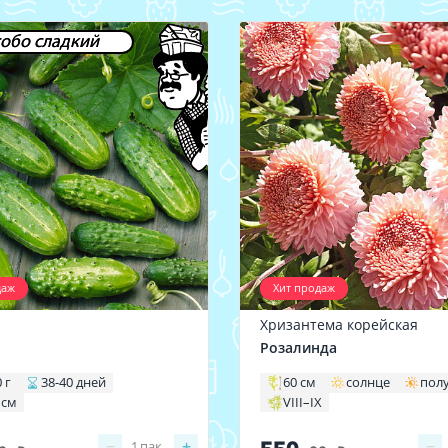
обо сладкий
даж
Хит продаж
Хризантема корейская
1
Розалинда
 г
38-40 дней
60 см
солнце
пол
 см
VIII–IX
−
+
−
1
пак.