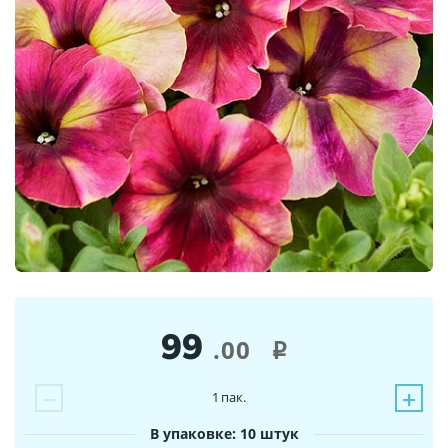
99
.00
i
−
+
1
пак.
В упаковке: 10 штук