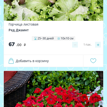
Горчица листовая
Ред Джаинт
25−30 дней
10х10 см
67
−
+
1
пак.
.00
i
Добавить в корзину