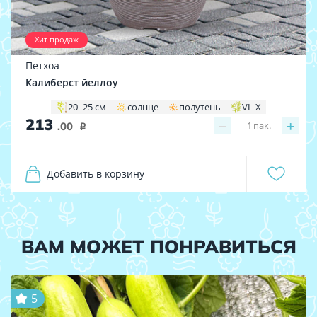
Хит продаж
Петхоа
Калиберст йеллоу
20–25 см
солнце
полутень
VI–X
213
−
+
1
пак.
.00
i
Добавить в корзину
ВАМ МОЖЕТ ПОНРАВИТЬСЯ
5