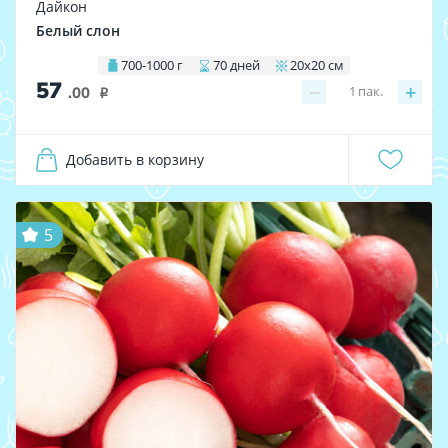
Дайкон
Белый слон
700-1000 г
70 дней
20х20 см
57
−
+
1
пак.
.00
i
Добавить в корзину
5