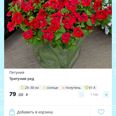
Петуния
Тритуния ред
25–30 см
солнце
полутень
VI–X
79
−
+
1
пак.
.00
i
Добавить в корзину