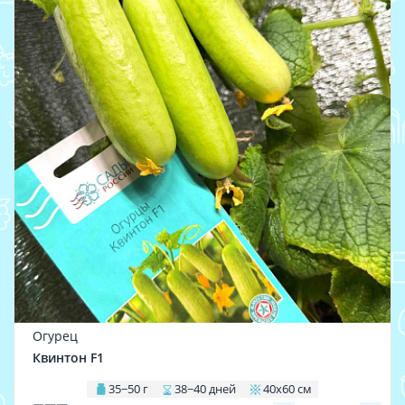
Огурец
Квинтон F1
35−50 г
38−40 дней
40х60 см