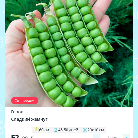
Хит продаж
Горох
Сладкий жемчуг
60 см
45-50 дней
20х10 см
52
1
пак.