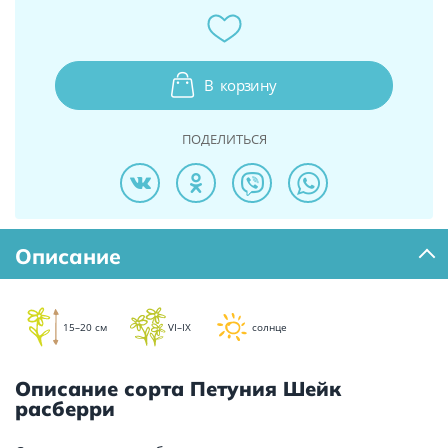
В
корзину
ПОДЕЛИТЬСЯ
Описание
15–20 см
VI–IX
солнце
Описание сорта Петуния Шейк
расберри