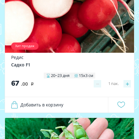
Хит продаж
Редис
Садко F1
20−23 дня
15x3 см
67
−
+
1
пак.
.00
i
Добавить в корзину