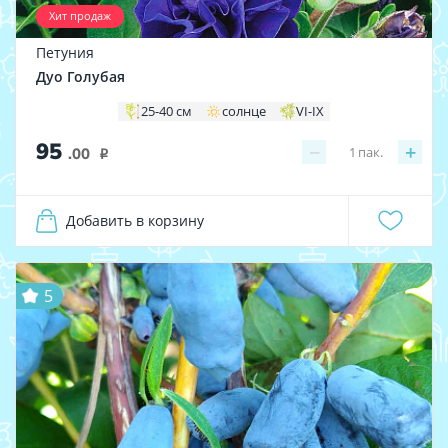
Хит продаж
Петуния
Дуо Голубая
25-40 см
солнце
VI-IX
95
−
+
1
пак.
.00
i
Добавить в корзину
5