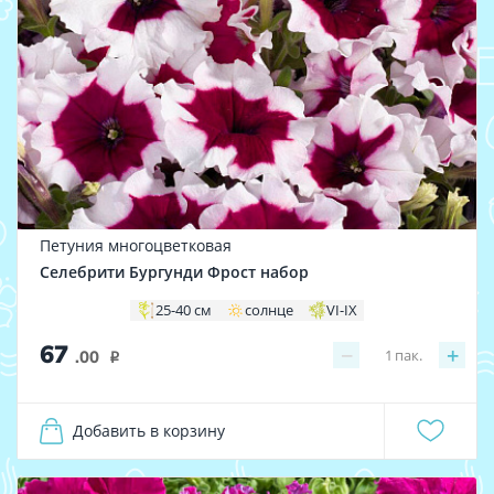
Петуния многоцветковая
Селебрити Бургунди Фрост набор
25-40 см
солнце
VI-IX
67
−
+
1
пак.
.00
i
Добавить в корзину