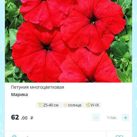
Петуния многоцветковая
Марика
25-40 см
солнце
VI-IX
62
−
+
1
пак.
.00
i