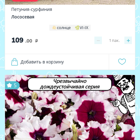
Петуния-сурфиния
Лососевая
солнце
VI-IX
109
−
+
1
пак.
.00
i
Добавить в корзину
Чрезвычайно
5
дождеустойчивая серия