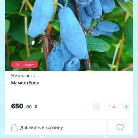
Хит продаж
Жимолость
Мамонтёнок
650
−
+
1
шт
.00
i
Добавить в корзину