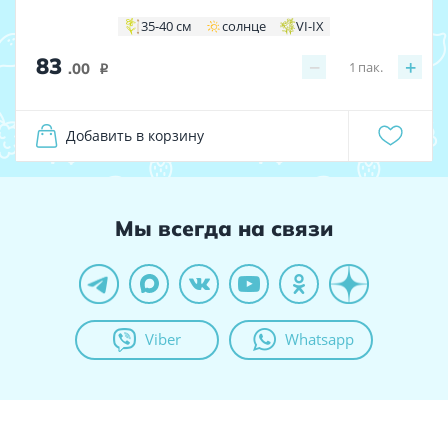
35-40 см
солнце
VI-IX
83
−
+
1
пак.
.00
i
Добавить в корзину
Мы всегда на связи
Viber
Whatsapp