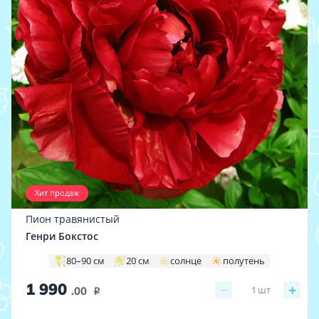
Хит продаж
Пион травянистый
Генри Бокстос
80–90 см
20 см
солнце
полутень
1 990
−
+
1
шт
.00
i