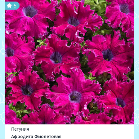
5
Петуния
Афродита Фиолетовая