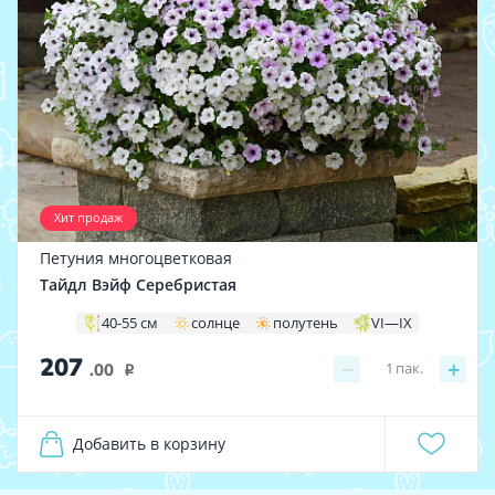
Хит продаж
Петуния многоцветковая
Тайдл Вэйф Серебристая
40-55 см
солнце
полутень
VI—IX
207
−
+
1
пак.
.00
i
Добавить в корзину