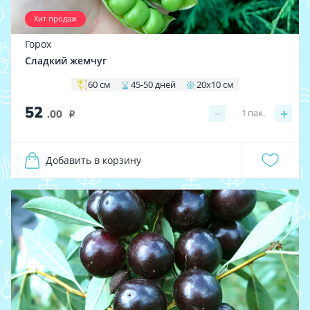
Хит продаж
Горох
Сладкий жемчуг
60 см
45-50 дней
20х10 см
52
−
+
1
пак.
.00
i
Добавить в корзину