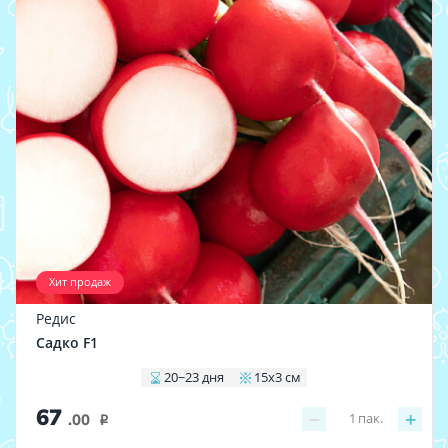
Хит продаж
Редис
Садко F1
20−23 дня
15x3 см
67
−
+
1
пак.
.00
i