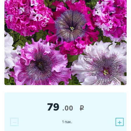
79
.00
i
−
+
1
пак.