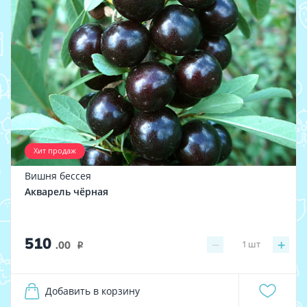
Хит продаж
Вишня бессея
Акварель чёрная
510
−
+
1
шт
.00
i
Добавить в корзину