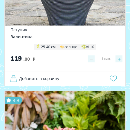
Петуния
Валентина
25-40 см
солнце
VI-IX
119
−
+
1
пак.
.00
i
Добавить в корзину
4.8