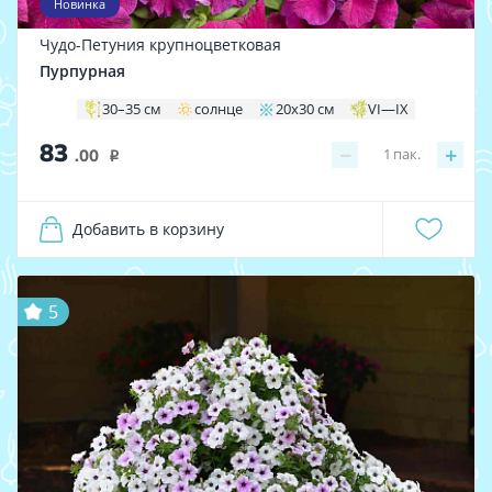
Новинка
Чудо-Петуния крупноцветковая
Пурпурная
30–35 см
солнце
20х30 см
VI—IX
83
−
+
1
пак.
.00
i
Добавить в корзину
5