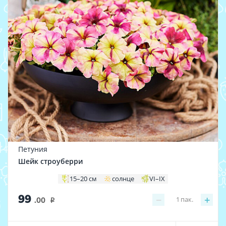
Петуния
Шейк строуберри
15–20 см
солнце
VI–IX
99
−
+
1
пак.
.00
i