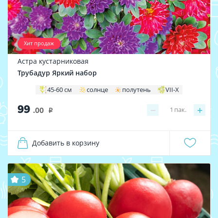
Хит продаж
Астра кустарниковая
Трубадур Яркий набор
45-60 см
солнце
полутень
VII-X
99
−
+
1
пак.
.00
i
Добавить в корзину
5