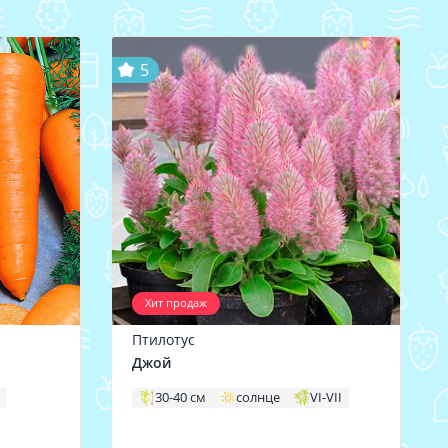
5
Хит продаж
Птилотус
Джой
30-40 см
солнце
VI-VII