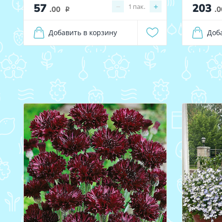
57
203
−
+
1
пак.
.00
.0
i
Добавить в корзину
Доб