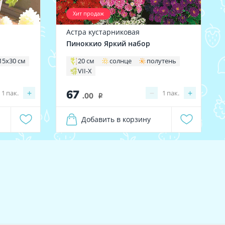
Хит продаж
Астра кустарниковая
Пиноккио Яркий набор
15х30 см
20 см
солнце
полутень
VII-X
67
+
−
+
1
пак.
1
пак.
.00
i
Добавить в корзину