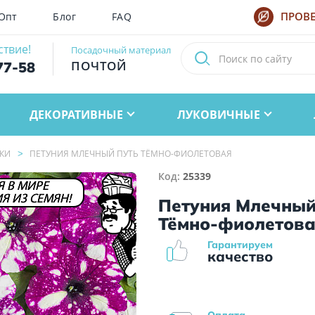
Опт
Блог
FAQ
ПРОВЕ
ствие!
Посадочный материал
ПОЧТОЙ
77-58
ДЕКОРАТИВНЫЕ
ЛУКОВИЧНЫЕ
КИ
ПЕТУНИЯ МЛЕЧНЫЙ ПУТЬ ТЁМНО-ФИОЛЕТОВАЯ
Код:
25339
 В МИРЕ
Я ИЗ СЕМЯН!
Петуния Млечный
Тёмно-фиолетов
Гарантируем
качество
Оплата