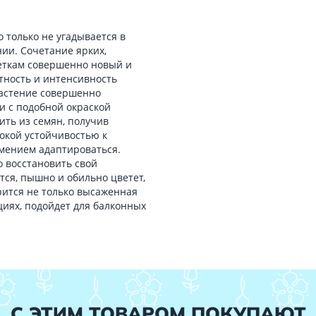
о только не угадывается в
ии. Сочетание ярких,
еткам совершенно новый и
тность и интенсивность
растение совершенно
и с подобной окраской
ить из семян, получив
сокой устойчивостью к
мением адаптироваться.
о восстановить свой
ся, пышно и обильно цветет,
рится не только высаженная
циях, подойдет для балконных
С ЭТИМ ТОВАРОМ ПОКУПАЮТ