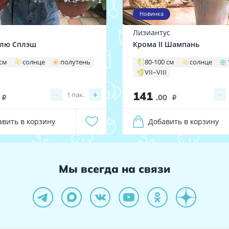
Новинка
Лизиантус
Блю Сплэш
Крома II Шампань
 см
солнце
полутень
80-100 см
солнце
VII–VIII
141
−
+
−
1
пак.
.00
i
i
авить в корзину
Добавить в корзину
Мы всегда на связи