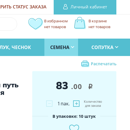
Личный кабинет
РИТЬ СТАТУС
ЗАКАЗА
В избранном
В корзине
нет товаров
нет товаров
ЛУК, ЧЕСНОК
СЕМЕНА
СОПУТКА
Распечатать
83
 путь
.00
i
ая
Количество
−
+
1
пак.
для заказа
В упаковке: 10 штук