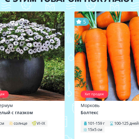
5
даж
Хит продаж
ермум
Морковь
елый с глазком
Болтекс
 см
солнце
VI-IX
101-159 г
100-125 дней
15х5 см