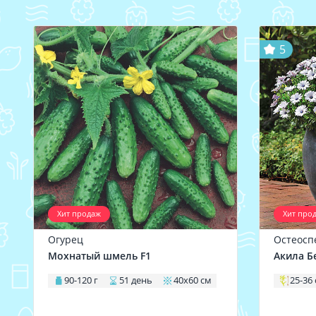
5
Хит продаж
Хит про
Огурец
Остеосп
Мохнатый шмель F1
Акила Б
90-120 г
51 день
40х60 см
25-36