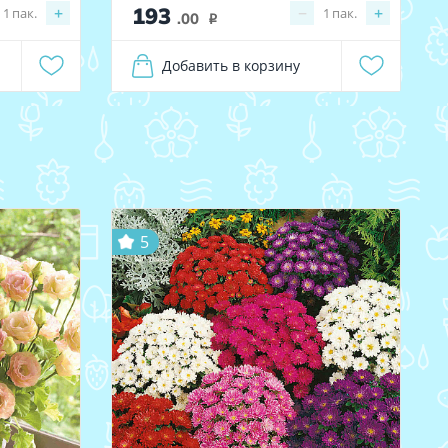
193
+
−
+
1
пак.
1
пак.
.00
i
Добавить в корзину
5