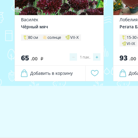
Василёк
Лобелия
Чёрный мяч
Регата 
80 см
солнце
VII-X
15-30
VI-IX
65
93
−
+
1
пак.
.00
.00
i
Добавить в корзину
Доб