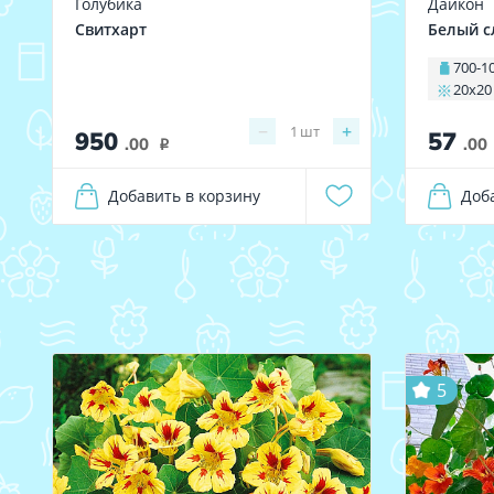
Голубика
Дайкон
Свитхарт
Белый с
700-1
20х20
−
+
1
шт
950
57
.00
.00
i
Добавить в корзину
Доб
5