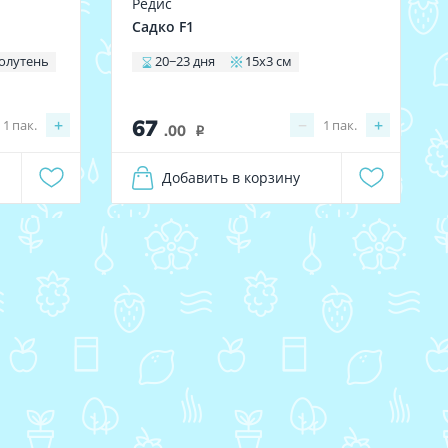
Редис
Садко F1
олутень
20−23 дня
15x3 см
67
+
−
+
1
пак.
1
пак.
.00
i
Добавить в корзину