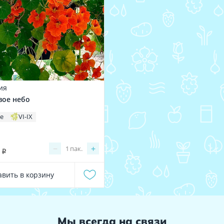
ия
ое небо
це
VI-IX
−
+
1
пак.
i
авить в корзину
Мы всегда на связи