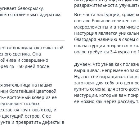
раздражительности, улучшать
угивает белокрылку,
вляется отличным сидератом.
Все части настурции, кроме 
составе большое количество 
макроэлементы и в том числе
Настурция является уникаль
благодаря наличию в своем 
сок настурции втирается в ко
есток и каждая клеточка этой
волос требуется 3-4 курса п
ного светила. Она
тойчива и совершенно
Думаем, что узнав как полезн
ерез 45—50 дней после
выращивал, непременно захот
Ну, а кто ее выращивал, посм
заготовят для себя это ценно
ая жительница на наших
купить семена, для этого дос
тенки богатейшей цветовой
настурции, которые вам пон
ть» восточный ковер из ее
ее можно как через рассаду, 
предъявляет особых
ез застоя грунтовых вод, и
в цветущий остров. С ее
унта и превратить дефекты в