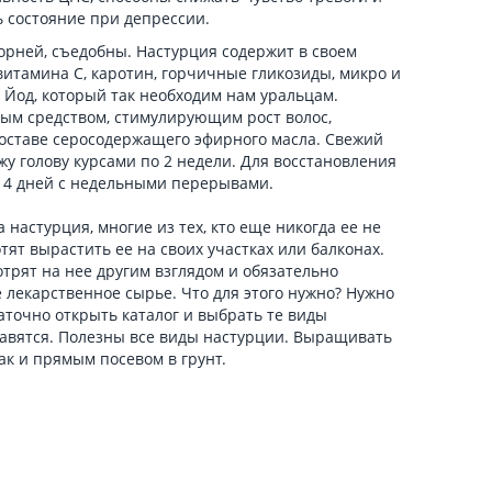
 состояние при депрессии.
корней, съедобны. Настурция содержит в своем
витамина С, каротин, горчичные гликозиды, микро и
 Йод, который так необходим нам уральцам.
ным средством, стимулирующим рост волос,
составе серосодержащего эфирного масла. Свежий
жу голову курсами по 2 недели. Для восстановления
о 14 дней с недельными перерывами.
а настурция, многие из тех, кто еще никогда ее не
ят вырастить ее на своих участках или балконах.
отрят на нее другим взглядом и обязательно
е лекарственное сырье. Что для этого нужно? Нужно
таточно открыть каталог и выбрать те виды
равятся. Полезны все виды настурции. Выращивать
так и прямым посевом в грунт.