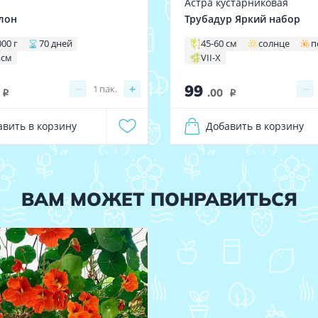
Астра кустарниковая
лон
Трубадур Яркий набор
000 г
70 дней
45-60 см
солнце
п
 см
VII-X
99
−
+
−
1
пак.
.00
i
i
авить в корзину
Добавить в корзину
ВАМ МОЖЕТ ПОНРАВИТЬСЯ