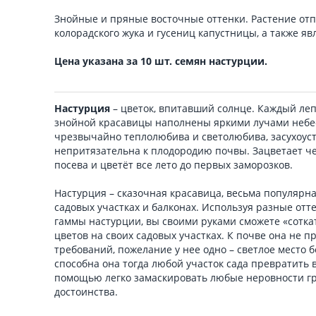
Знойные и пряные восточные оттенки. Растение отп
колорадского жука и гусениц капустницы, а также я
Цена указана за 10 шт. семян настурции.
Настурция
– цветок, впитавший солнце. Каждый леп
знойной красавицы наполнены яркими лучами небес
чрезвычайно теплолюбива и светолюбива, засухоус
непритязательна к плодородию почвы. Зацветает ч
посева и цветёт все лето до первых заморозков.
Настурция – сказочная красавица, весьма популярн
садовых участках и балконах. Используя разные от
гаммы настурции, вы своими руками сможете «сотка
цветов на своих садовых участках. К почве она не 
требований, пожелание у нее одно – светлое место б
способна она тогда любой участок сада превратить 
помощью легко замаскировать любые неровности гр
достоинства.