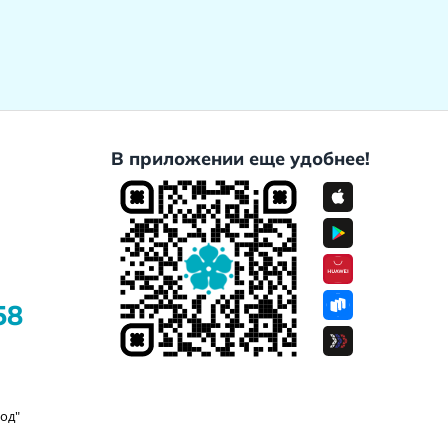
В приложении еще удобнее!
58
од"