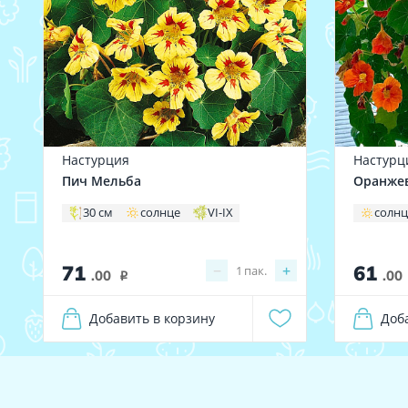
Настурция
Настурц
Пич Мельба
Оранжев
30 см
солнце
VI-IX
солн
71
61
−
+
1
пак.
.00
.00
i
Добавить в корзину
Доб