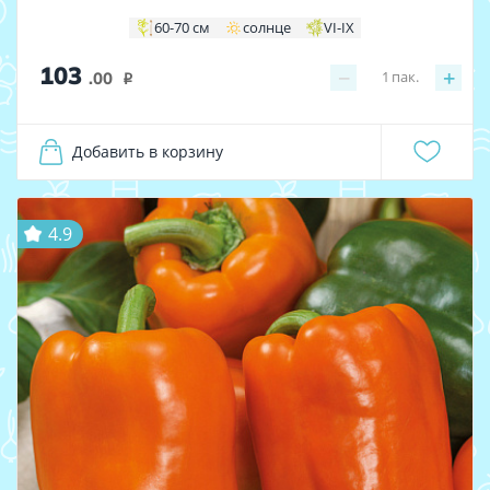
60-70 см
солнце
VI-IX
103
−
+
1
пак.
.00
i
Добавить в корзину
4.9