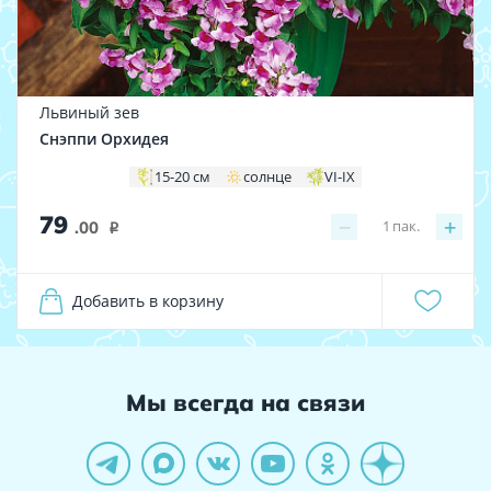
Львиный зев
Снэппи Орхидея
15-20 см
солнце
VI-IX
79
−
+
1
пак.
.00
i
Добавить в корзину
Мы всегда на связи