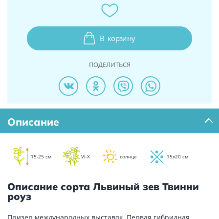
В
корзину
ПОДЕЛИТЬСЯ
Описание
15-25 см
VI-X
солнце
15х20 см
Описание сорта Львиный зев Твинни
роуз
Призер международных выставок. Первая гибридная