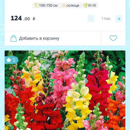
100-150 см
солнце
VI-IX
124
−
+
1
пак.
.00
i
Добавить в корзину
5