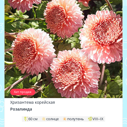
Хит продаж
Хризантема корейская
Розалинда
60 см
солнце
полутень
VIII–IX