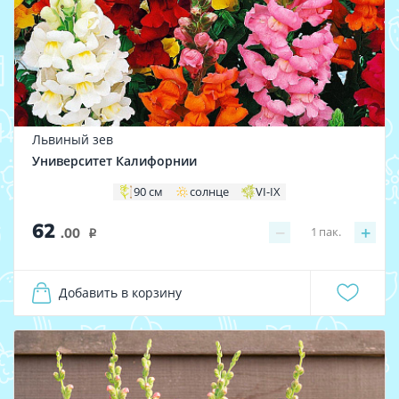
Львиный зев
Университет Калифорнии
90 см
солнце
VI-IX
62
−
+
1
пак.
.00
i
Добавить в корзину