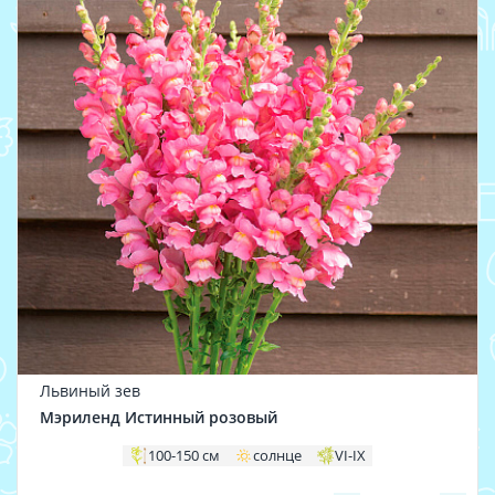
Львиный зев
Мэриленд Истинный розовый
100-150 см
солнце
VI-IX