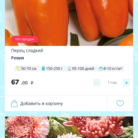
Хит продаж
Перец сладкий
Ревия
50-70 см
150-250 г
95-100 дней
8-10 кг/м²
67
−
+
1
пак.
.00
i
Добавить в корзину