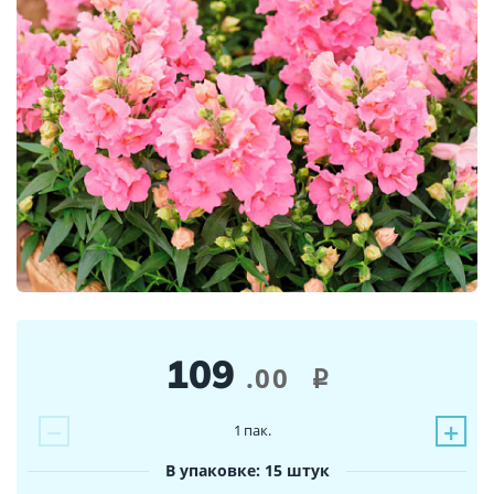
109
.00
i
−
+
1
пак.
В упаковке: 15 штук