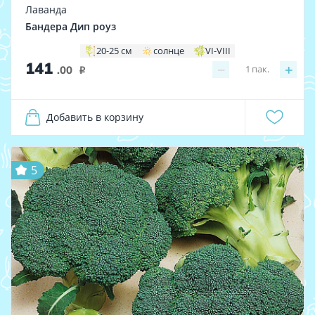
Лаванда
Бандера Дип роуз
20-25 см
солнце
VI-VIII
141
−
+
1
пак.
.00
i
Добавить в корзину
5