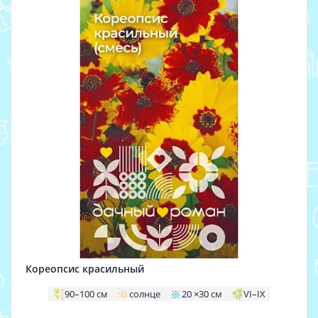
Кореопсис красильный
90–100 см
солнце
20 ×30 см
VI–IX