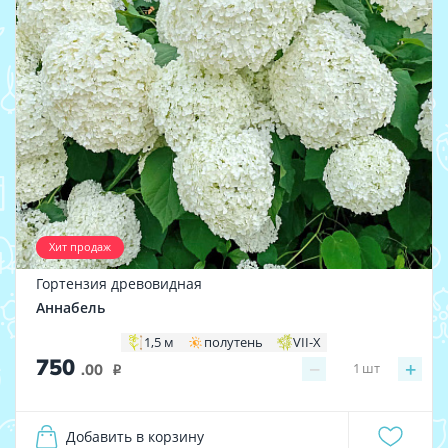
Хит продаж
Гортензия древовидная
Аннабель
1,5 м
полутень
VII-X
750
−
+
1
шт
.00
i
Добавить в корзину