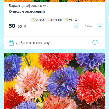
Бархатцы африканские
Купидон оранжевый
20 см
солнце
VI—X
50
−
+
1
пак.
.00
i
Добавить в корзину