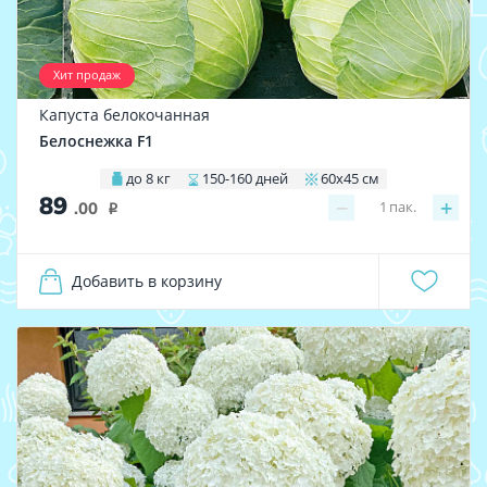
Хит продаж
Капуста белокочанная
Белоснежка F1
до 8 кг
150-160 дней
60х45 см
89
−
+
1
пак.
.00
i
Добавить в корзину