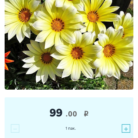
99
.00
i
−
+
1
пак.