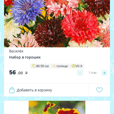
Василёк
Набор в горошек
40-50 см
солнце
VII-X
56
−
+
1
пак.
.00
i
Добавить в корзину