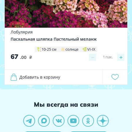
Лобулярия
Пасхальная шляпка Пастельный меланж
10-25 см
солнце
VI-IX
67
−
+
1
пак.
.00
i
Добавить в корзину
Мы всегда на связи