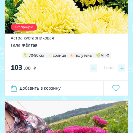
Хит продаж
Астра кустарниковая
Гала Жёлтая
70-80 см
солнце
полутень
VII-X
103
−
+
1
пак.
.00
i
Добавить в корзину