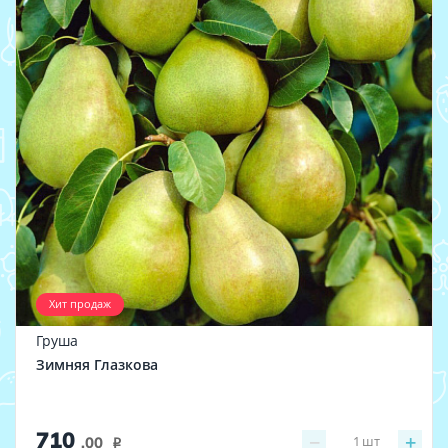
Хит продаж
Груша
Зимняя Глазкова
710
−
+
1
шт
.00
i