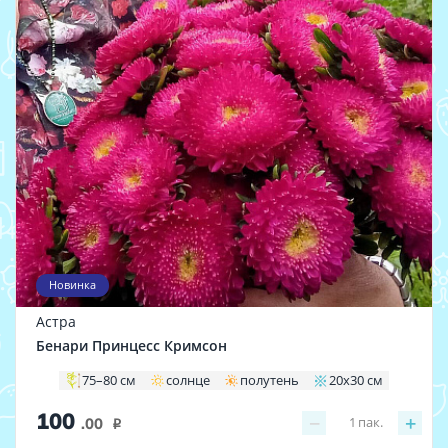
Новинка
Астра
Бенари Принцесс Кримсон
75–80 см
солнце
полутень
20x30 см
100
−
+
1
пак.
.00
i