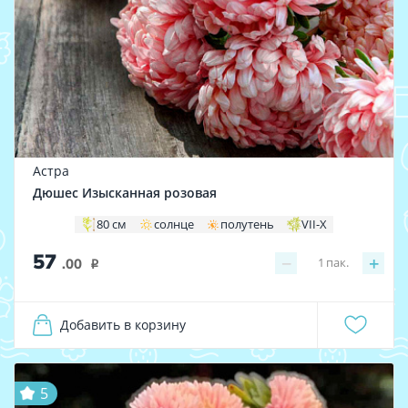
Астра
Дюшес Изысканная розовая
80 см
солнце
полутень
VII-X
57
−
+
1
пак.
.00
i
Добавить в корзину
5