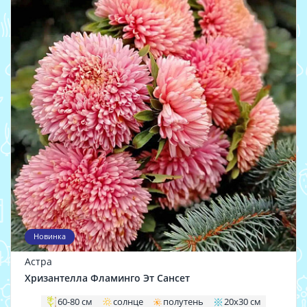
Новинка
Астра
Хризантелла Фламинго Эт Сансет
60-80 см
солнце
полутень
20x30 см