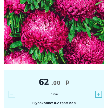
62
.00
i
−
+
1
пак.
В упаковке: 0.2 граммов