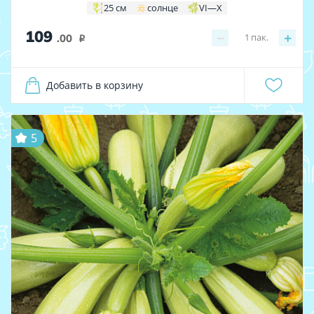
25 см
солнце
VI—X
109
−
+
1
пак.
.00
i
Добавить в корзину
5