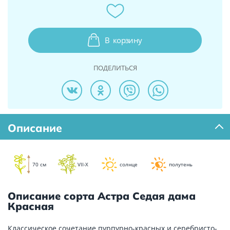
В
корзину
ПОДЕЛИТЬСЯ
Описание
70 см
VII-X
солнце
полутень
Описание сорта Астра Седая дама
Красная
Классическое сочетание пурпурно-красных и серебристо-