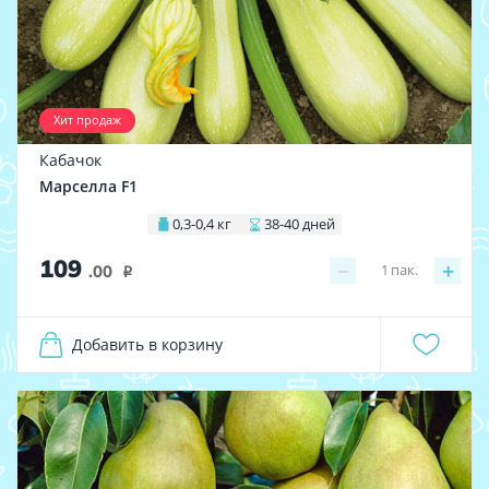
Хит продаж
Кабачок
Марселла F1
0,3-0,4 кг
38-40 дней
109
−
+
1
пак.
.00
i
Добавить в корзину