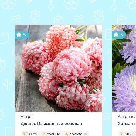
5
5
Астра
Астра к
Дюшес Изысканная розовая
Хризант
80 см
солнце
полутень
60-80