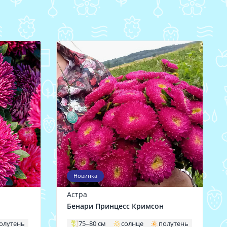
Новинка
Астра
Бенари Принцесс Кримсон
олутень
75–80 см
солнце
полутень