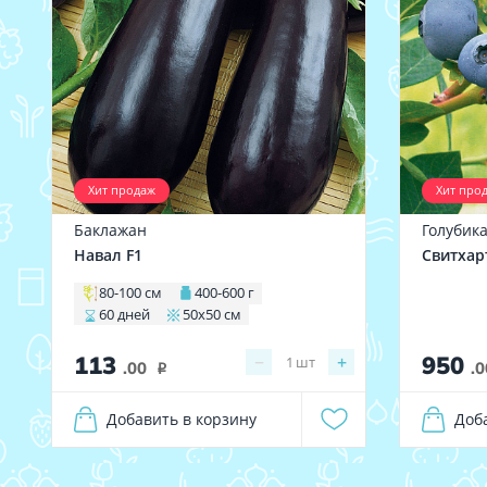
Хит продаж
Хит про
Баклажан
Голубик
Навал F1
Свитхар
80-100 см
400-600 г
60 дней
50х50 см
113
950
−
+
1
шт
.00
.0
i
Добавить в корзину
Доб