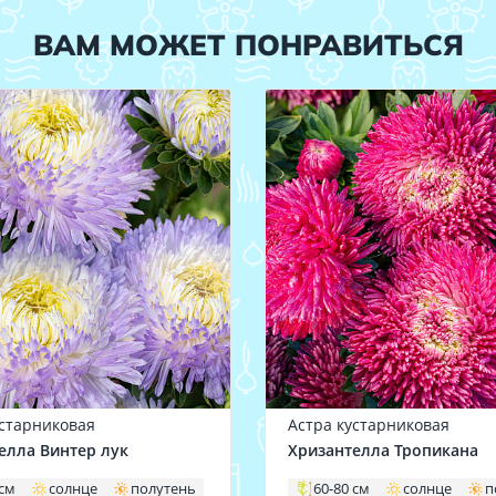
ВАМ МОЖЕТ ПОНРАВИТЬСЯ
устарниковая
Астра кустарниковая
елла Винтер лук
Хризантелла Тропикана
 см
солнце
полутень
60-80 см
солнце
п