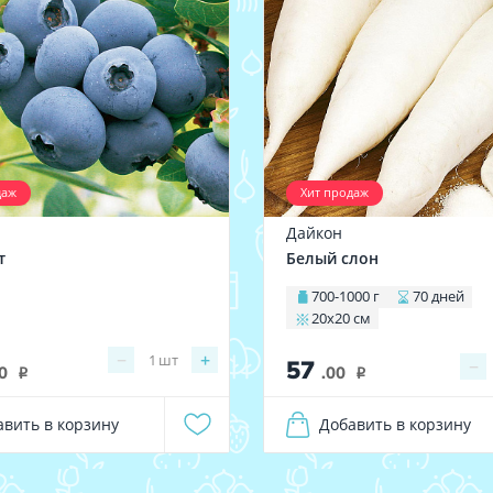
даж
Хит продаж
а
Дайкон
т
Белый слон
700-1000 г
70 дней
20х20 см
−
+
1
шт
57
−
0
.00
i
i
авить в корзину
Добавить в корзину