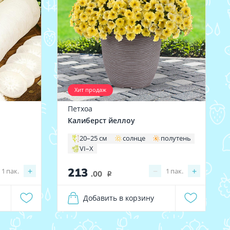
Хит продаж
Петхоа
Калиберст йеллоу
20–25 см
солнце
полутень
VI–X
213
+
−
+
1
пак.
1
пак.
.00
i
Добавить в корзину