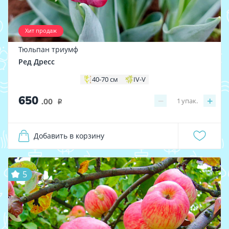
Хит продаж
Тюльпан триумф
Ред Дресс
40-70 см
IV-V
650
−
+
1
упак.
.00
i
Добавить в корзину
5