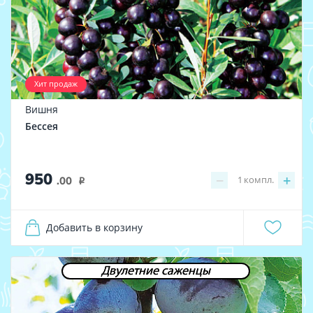
Хит продаж
Вишня
Бессея
950
−
+
1
компл.
.00
i
Добавить в корзину
Двулетние саженцы