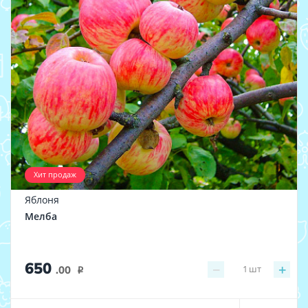
Хит продаж
Яблоня
Мелба
650
−
+
1
шт
.00
i