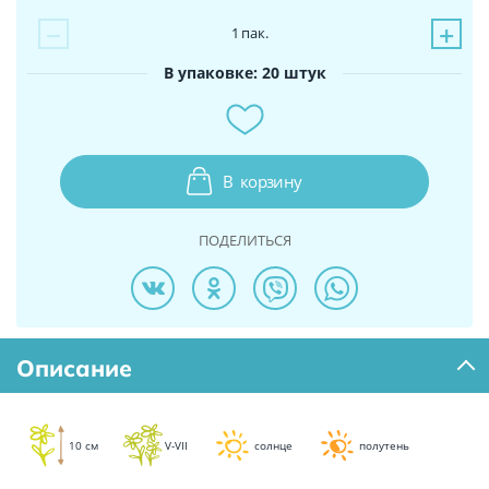
−
+
1
пак.
В упаковке: 20 штук
В
корзину
ПОДЕЛИТЬСЯ
Описание
10 см
V-VII
солнце
полутень