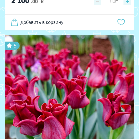
2 100
−
+
1
шт
.00
i
Добавить в корзину
5