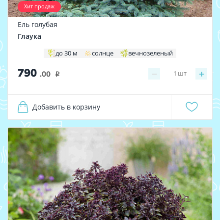
Хит продаж
Ель голубая
Глаука
до 30 м
солнце
вечнозеленый
790
−
+
1
шт
.00
i
Добавить в корзину