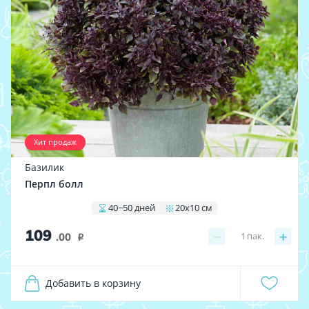
Хит продаж
Базилик
Перпл болл
40−50 дней
20х10 см
109
−
+
1
пак.
.00
i
Добавить в корзину