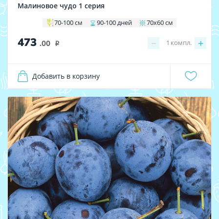
Малиновое чудо 1 серия
70-100 см
90-100 дней
70х60 см
473
−
+
1
компл.
.00
i
Добавить в корзину