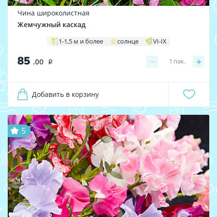
Чина широколистная
Жемчужный каскад
1-1,5 м и более
солнце
VI-IX
85
−
+
1
пак.
.00
i
Добавить в корзину
5