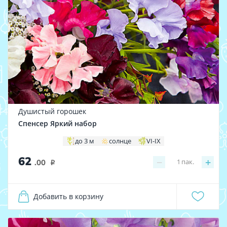
Душистый горошек
Спенсер Яркий набор
до 3 м
солнце
VI-IX
62
−
+
1
пак.
.00
i
Добавить в корзину