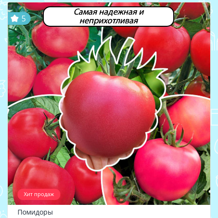
Самая надежная и
5
неприхотливая
Хит продаж
Помидоры