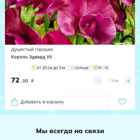
Душистый горошек
Король Эдвард VII
от 20 см до 3 м
солнце
VI - IX
72
−
+
1
пак.
.00
i
Добавить в корзину
Мы всегда на связи