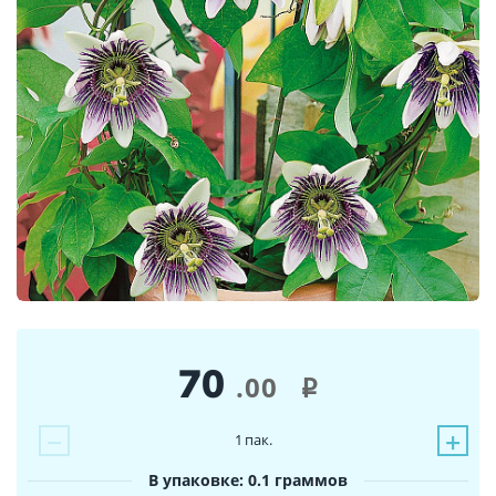
70
.00
i
−
+
1
пак.
В упаковке: 0.1 граммов