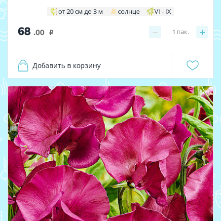
от 20 см до 3 м
солнце
VI - IX
68
−
+
1
пак.
.00
i
Добавить в корзину