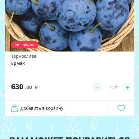
Хит продаж
Тернослива
Ермак
630
−
+
1
шт
.00
i
Добавить в корзину