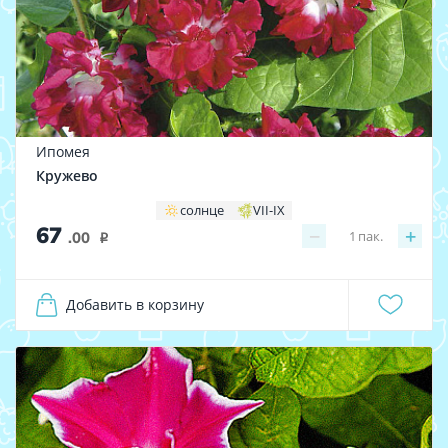
Ипомея
Кружево
солнце
VII-IX
67
−
+
1
пак.
.00
i
Добавить в корзину