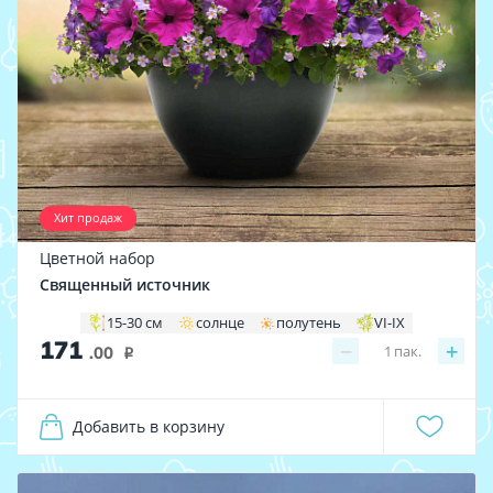
Хит продаж
Цветной набор
Священный источник
15-30 см
солнце
полутень
VI-IX
171
−
+
1
пак.
.00
i
Добавить в корзину