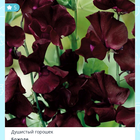
5
Душистый горошек
Божоле