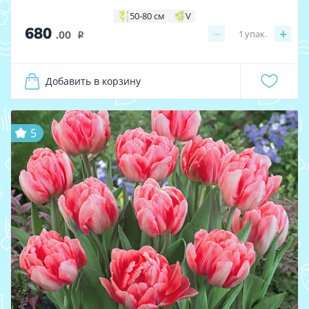
50-80 см
V
680
−
+
1
упак.
.00
i
Добавить в корзину
5