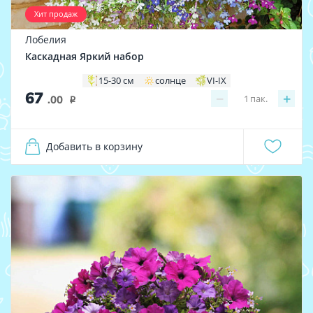
Хит продаж
Лобелия
Каскадная Яркий набор
15-30 см
солнце
VI-IX
67
−
+
1
пак.
.00
i
Добавить в корзину