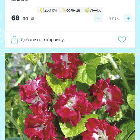
250 см
солнце
VI—IX
68
−
+
1
пак.
.00
i
Добавить в корзину