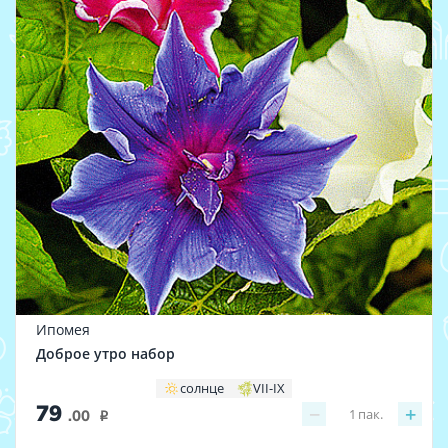
Ипомея
Доброе утро набор
солнце
VII-IX
79
−
+
1
пак.
.00
i