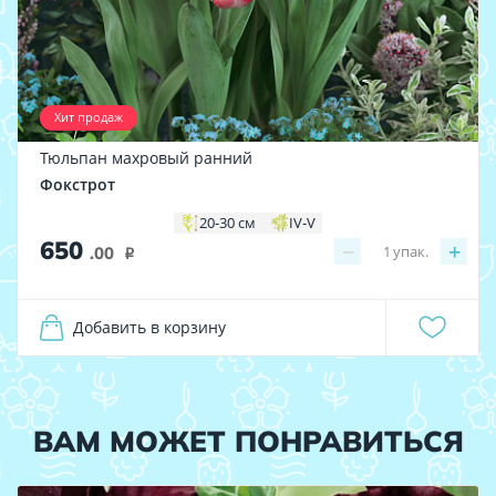
Хит продаж
Тюльпан махровый ранний
Фокстрот
20-30 см
IV-V
650
−
+
1
упак.
.00
i
Добавить в корзину
ВАМ МОЖЕТ ПОНРАВИТЬСЯ