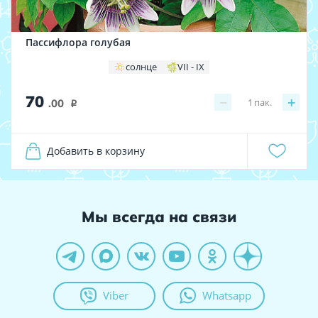
Пассифлора голубая
солнце
VII - IX
70
−
+
1
пак.
.00
i
Добавить в корзину
Мы всегда на связи
Viber
Whatsapp