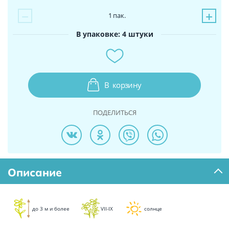
−
+
1
пак.
В упаковке: 4 штуки
В
корзину
ПОДЕЛИТЬСЯ
Описание
до 3 м и более
VII-IX
солнце