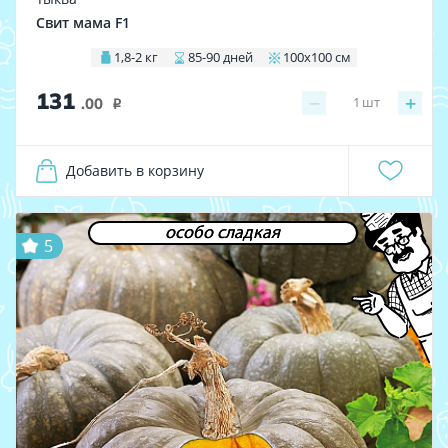
Свит мама F1
1,8-2 кг
85-90 дней
100х100 см
131
−
+
1
шт
.00
i
Добавить в корзину
особо сладкая
5