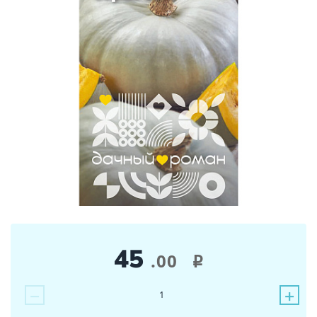
45
.00
i
−
+
1