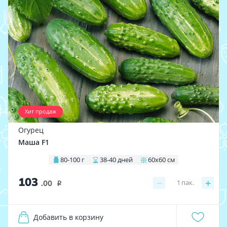
Хит продаж
Огурец
Маша F1
80-100 г
38-40 дней
60х60 см
103
−
+
1
пак.
.00
i
Добавить в корзину