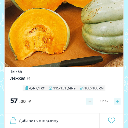
Тыква
Лёжкая F1
4,4-7,1 кг
115-131 день
100х100 см
57
−
+
1
пак.
.00
i
Добавить в корзину