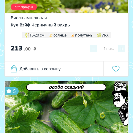
Хит продаж
Виола ампельная
Кул Вэйф Черничный вихрь
15-20 см
солнце
полутень
VI-X
213
−
+
1
пак.
.00
i
Добавить в корзину
особо сладкий
5