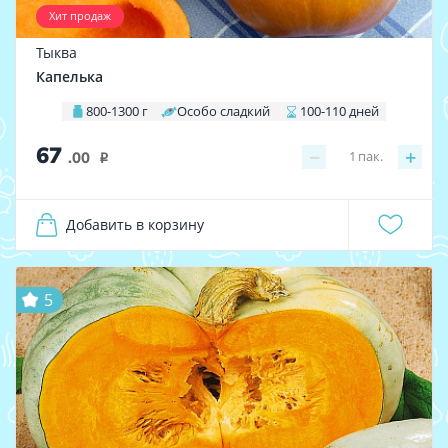
Хит продаж
Тыква
Капелька
800-1300 г
Особо сладкий
100-110 дней
67
−
+
1
пак.
.00
i
Добавить в корзину
5