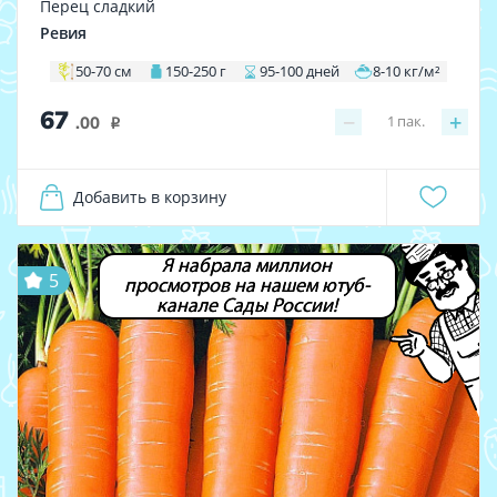
Перец сладкий
Ревия
50-70 см
150-250 г
95-100 дней
8-10 кг/м²
67
−
+
1
пак.
.00
i
Добавить в корзину
Я набрала миллион
5
просмотров на нашем ютуб-
канале Сады России!