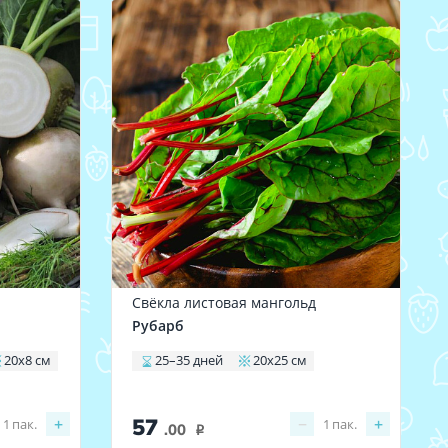
Свёкла листовая мангольд
Рубарб
20х8 см
25–35 дней
20х25 см
57
+
−
+
1
пак.
1
пак.
.00
i