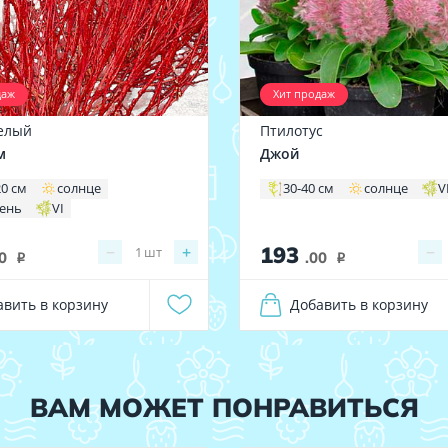
даж
Хит продаж
елый
Птилотус
м
Джой
20 см
солнце
30-40 см
солнце
V
тень
VI
193
−
+
−
1
шт
0
.00
i
i
авить в корзину
Добавить в корзину
ВАМ МОЖЕТ ПОНРАВИТЬСЯ