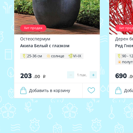
Хит продаж
Хит про
Остеоспермум
Дерен б
Акила Белый с глазком
Ред Гно
25-36 см
солнце
VI-IX
90 - 1
полу
203
690
−
+
1
пак.
.00
.0
i
Добавить в корзину
Доб