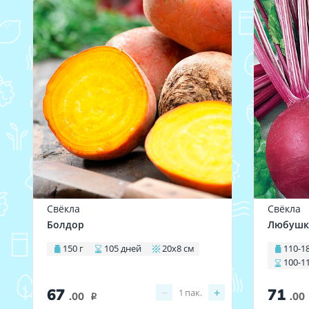
Свёкла
Свёкла
Болдор
Любушк
150 г
105 дней
20х8 см
110-1
100-1
67
71
−
+
1
пак.
.00
.00
i