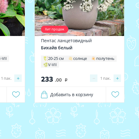
Хит продаж
Пентас ланцетовидный
Бихайв белый
I-VII
20-25 см
солнце
полутень
V-VII
233
+
−
+
1
пак.
1
пак.
.00
i
Добавить в корзину