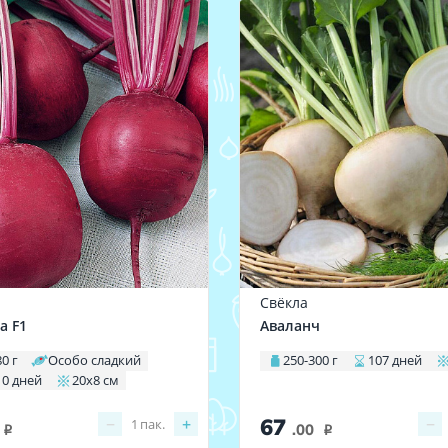
Свёкла
а F1
Аваланч
80 г
Особо сладкий
250-300 г
107 дней
10 дней
20х8 см
67
−
+
−
1
пак.
.00
i
i