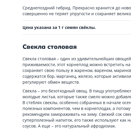
Среднепоздний гибрид. Прекрасно хранится до ново
совершенно не теряет упругости и сохраняет велик
Цена указана за 1 г семян свёклы.
Свекла столовая
Свекла столовая – один из удивительнейших овощей
приживаемости, этот корнеплод можно встретить на
сохраняет свою пользу в жареном, вареном, марино
содержатся бор, марганец, железо, которые активиз
регулируют обмен веществ.
Свекла – это безотходный овощ. В пищу употребляют
молодые листья, которые также смело можно добавл
В стеблях свеклы, особенно собранных в начале осе
полезных компонентов, чем в корнеплодах, а потому
рекомендуем замораживать на зиму. Свежий сок свек
суперполезный напиток, его также используют как 
соусов. А еще – это натуральный афродизиак.