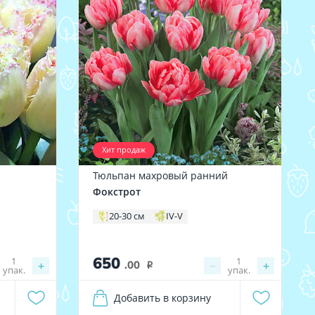
Хит продаж
Тюльпан махровый ранний
Фокстрот
20-30 см
IV-V
650
1
1
+
.00
−
+
i
упак.
упак.
Добавить в корзину