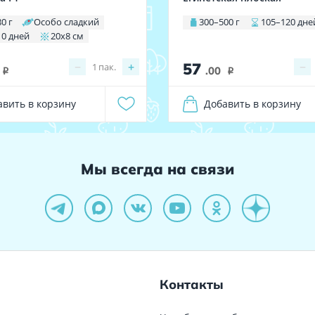
80 г
Особо сладкий
300–500 г
105–120 дне
10 дней
20х8 см
57
−
+
−
1
пак.
.00
i
i
авить в корзину
Добавить в корзину
Мы всегда на связи
Контакты