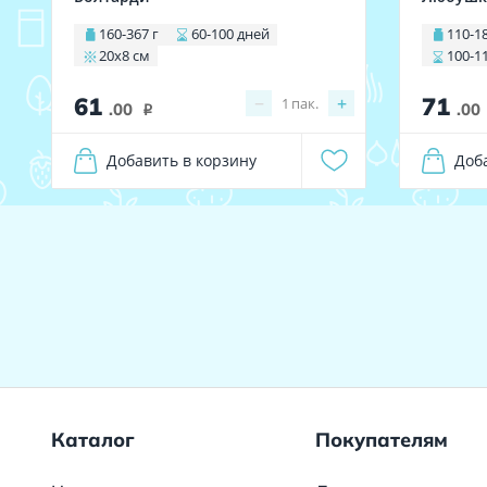
160-367 г
60-100 дней
110-1
20х8 см
100-1
61
71
−
+
1
пак.
.00
.00
i
Добавить в корзину
Доб
Каталог
Покупателям