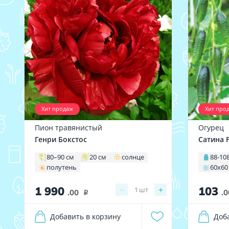
Хит продаж
Хит про
Пион травянистый
Огурец
Генри Бокстос
Сатина 
80–90 см
20 см
солнце
88-108
полутень
60х60
1 990
103
−
+
1
шт
.00
.0
i
Добавить в корзину
Доб