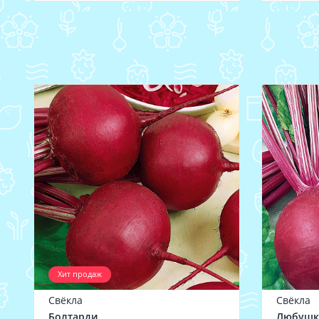
Хит продаж
Свёкла
Свёкла
Болтарди
Любушк