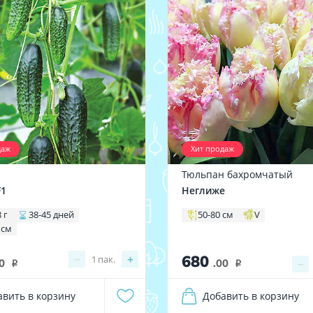
даж
Хит продаж
Тюльпан бахромчатый
F1
Неглиже
 г
38-45 дней
50-80 см
V
 см
680
−
+
1
пак.
0
.00
−
i
i
авить в корзину
Добавить в корзину