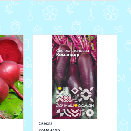
Свёкла
Командор