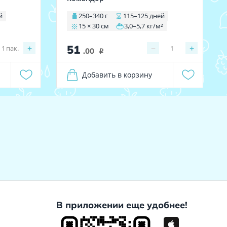
й
250–340 г
115–125 дней
15 × 30 см
3,0–5,7 кг/м²
51
+
−
+
1
пак.
1
.00
i
Добавить в корзину
В приложении еще удобнее!