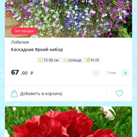
Хит продаж
Лобелия
Каскадная Яркий набор
15-30 см
солнце
VI-IX
67
−
+
1
пак.
.00
i
Добавить в корзину