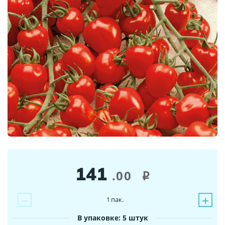
141
.00
i
−
+
1
пак.
В упаковке: 5 штук