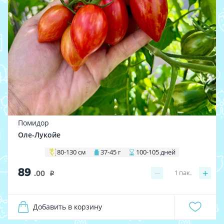
Помидор
Оле-Лукойе
80-130 см
37-45 г
100-105 дней
89
−
+
1
пак.
.00
i
Добавить в корзину