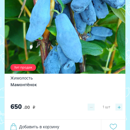
Хит продаж
Жимолость
Мамонтёнок
650
−
+
1
шт
.00
i
Добавить в корзину