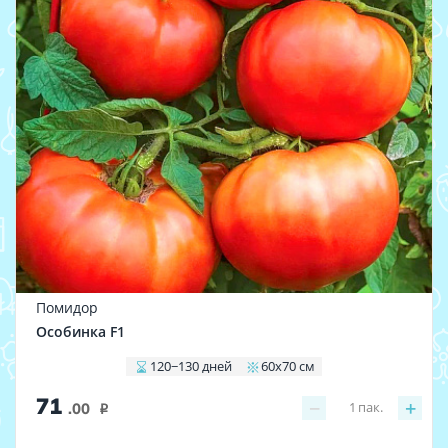
Помидор
Особинка F1
120−130 дней
60х70 см
71
−
+
1
пак.
.00
i