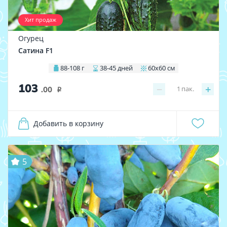
Хит продаж
Огурец
Сатина F1
88-108 г
38-45 дней
60х60 см
103
−
+
1
пак.
.00
i
Добавить в корзину
5