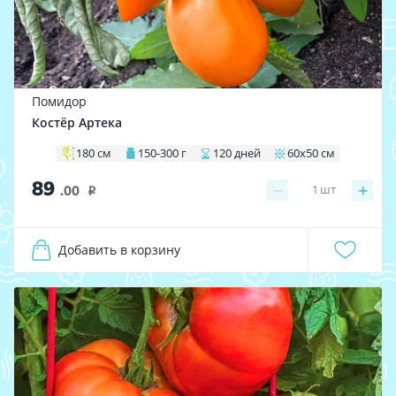
Помидор
Костёр Артека
180 см
150-300 г
120 дней
60х50 см
89
−
+
1
шт
.00
i
Добавить в корзину