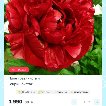
Хит продаж
Пион травянистый
Генри Бокстос
80–90 см
20 см
солнце
полутень
1 990
−
+
1
шт
.00
i