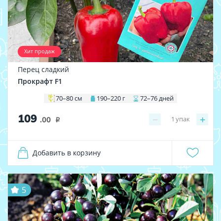
Хит продаж
Перец сладкий
Прокрафт F1
70–80 см
190–220 г
72–76 дней
109
−
+
1
упак
.00
i
Добавить в корзину
5