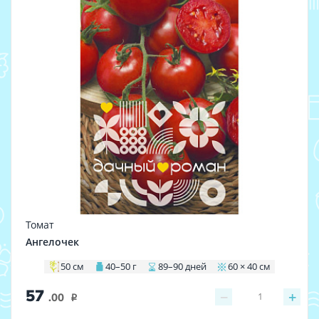
Томат
Ангелочек
50 см
40–50 г
89–90 дней
60 × 40 см
57
−
+
1
.00
i