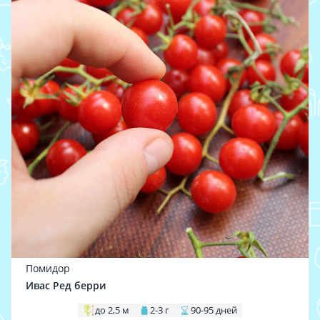
Помидор
Ивас Ред берри
до 2,5 м
2-3 г
90-95 дней