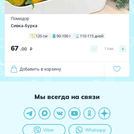
Помидор
Сивка-бурка
120 см
90-100 г
110-115 дней
67
−
+
1
пак.
.00
i
Добавить в корзину
Мы всегда на связи
Viber
Whatsapp