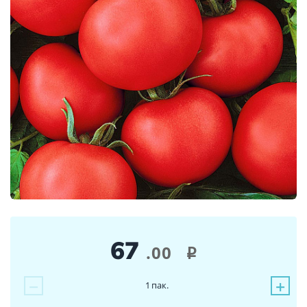
67
.00
i
−
+
1
пак.