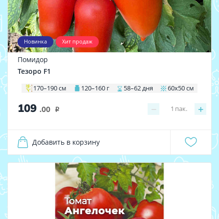
Новинка
Хит продаж
Помидор
Тезоро F1
170–190 см
120–160 г
58–62 дня
60х50 см
109
−
+
1
пак.
.00
i
Добавить в корзину