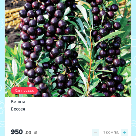
Хит продаж
Вишня
Бессея
950
−
+
1
компл.
.00
i