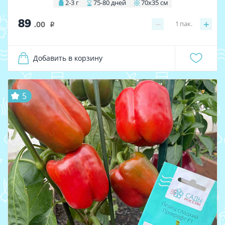
2-3 г
75-80 дней
70х35 см
89
−
+
1
пак.
.00
i
Добавить в корзину
5