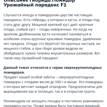
Урожайный парадокс F1
Случаются иногда в помидорном царстве настоящие
парадоксы. Есть гибриды, у которых и кусты, и плоды под
стать друг другу. Мощный крепкий куст даёт крупные
плоды, слабый куст – плоды невзрачные. Но когда на
хрупком, дробненьком кусте начинают наливаться в
изобилии очень крупные красивые помидоры, удивлению
нет предела. Откуда что берётся? Ни крупных листьев, ни
мощного стебля, а при сборе урожая ведром не
обойдёшься, нужна тележка внушительных размеров. Вот
таков наш Урожайный парадокс!
Данный томат относится к серии сверхкрупноплодных
помидоров.
Предмет нашей особой заботы – сверхкрупноплодные
помидоры с плодами весом до 500 г и выше. Это помидоры,
о которых мечтает каждый огородник. Предназначены для
выращивания как в теплицах, так и в открытом грунте.
Рекомендуем не загущать посадку и постоянно равномерно
проливать кусты. Почва должна быть постоянно влажной,