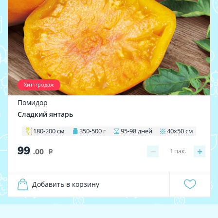
Хит продаж
Помидор
Сладкий янтарь
180-200 см
350-500 г
95-98 дней
40х50 см
99
−
+
1
пак.
.00
i
Добавить в корзину