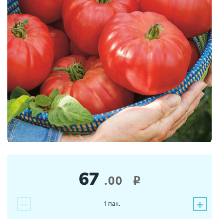
67
.00
i
−
+
1
пак.