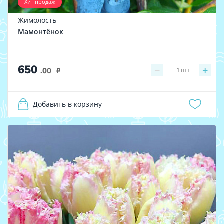
Хит продаж
Жимолость
Мамонтёнок
650
−
+
1
шт
.00
i
Добавить в корзину