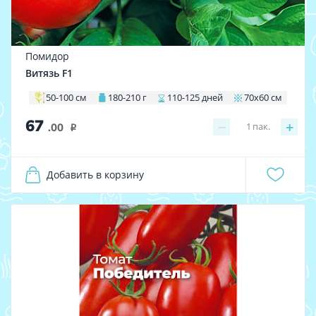
Помидор
Витязь F1
50-100 см
180-210 г
110-125 дней
70х60 см
67
−
+
1
пак.
.00
i
Добавить в корзину