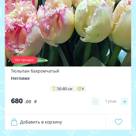
Хит продаж
Тюльпан бахромчатый
Неглиже
50-80 см
V
680
−
+
1
упак.
.00
i
Добавить в корзину