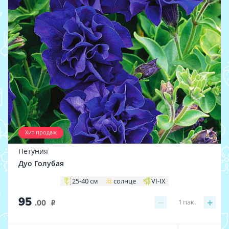
Хит продаж
Петуния
Дуо Голубая
25-40 см
солнце
VI-IX
95
−
+
1
пак.
.00
i