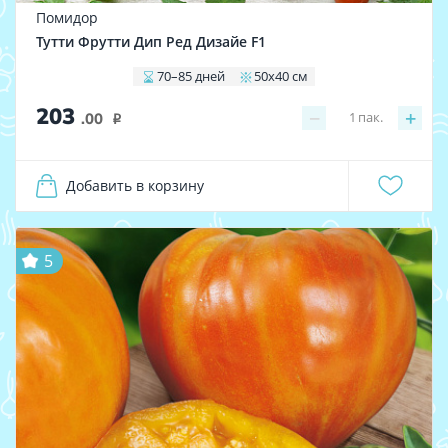
Помидор
Тутти Фрутти Дип Ред Дизайе F1
70–85 дней
50х40 см
203
−
+
1
пак.
.00
i
Добавить в корзину
5