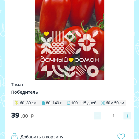
Томат
Победитель
60–80 см
80–140 г
100–115 дней
60 × 50 см
39
−
+
1
.00
i
Добавить в корзину