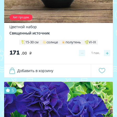
Хит продаж
Цветной набор
Священный источник
15-30 см
солнце
полутень
VI-IX
171
−
+
1
пак.
.00
i
Добавить в корзину
5